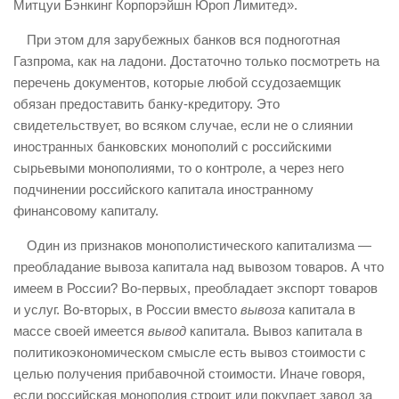
Митцуи Бэнкинг Корпорэйшн Юроп Лимитед».
При этом для зарубежных банков вся подноготная
Газпрома, как на ладони. Достаточно только посмотреть на
перечень документов, которые любой ссудозаемщик
обязан предоставить банку-кредитору. Это
свидетельствует, во всяком случае, если не о слиянии
иностранных банковских монополий с российскими
сырьевыми монополиями, то о контроле, а через него
подчинении российского капитала иностранному
финансовому капиталу.
Один из признаков монополистического капитализма —
преобладание вывоза капитала над вывозом товаров. А что
имеем в России? Во-первых, преобладает экспорт товаров
и услуг. Во-вторых, в России вместо
вывоза
капитала в
массе своей имеется
вывод
капитала. Вывоз капитала в
политикоэкономическом смысле есть вывоз стоимости с
целью получения прибавочной стоимости. Иначе говоря,
если российская монополия строит или покупает завод за