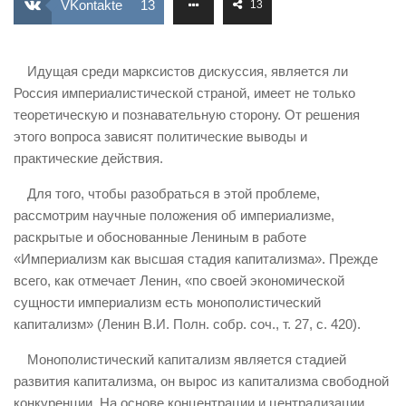
VKontakte
13
13
ИЗУЧЕНИЕ ДИАЛЕКТИКИ
ПРОФСОЮЗНАЯ БОРЬБА
Идущая среди марксистов дискуссия, является ли
ФЕДЕРАЦИЯ ПРОФСОЮЗОВ РОССИИ
Россия империалистической страной, имеет не только
теоретическую и познавательную сторону. От решения
НАРОДНАЯ ПРАВДА
этого вопроса зависят политические выводы и
практические действия.
Для того, чтобы разобраться в этой проблеме,
рассмотрим научные положения об империализме,
раскрытые и обоснованные Лениным в работе
«Империализм как высшая стадия капитализма». Прежде
всего, как отмечает Ленин, «по своей экономической
сущности империализм есть монополистический
капитализм» (Ленин В.И. Полн. собр. соч., т. 27, с. 420).
Монополистический капитализм является стадией
развития капитализма, он вырос из капитализма свободной
конкуренции. На основе концентрации и централизации