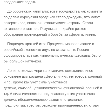
продолжает падать.
До российских капиталистов и государства как комитета
по делам буржуазии вроде как стало доходить, что могут
потерять все, включая независимость страны. Стали
активнее огрызаться. Результат — крайне резкое
обострение противоречий и борьбы за сферы влияния.
Подведем краткий итог. Процессы монополизации в
российской экономике идут, но сказать, что Россия
сформировалась как империалистическая держава, было
бы большой натяжкой.
Ленин отмечал: «при капитализме
не
мыслимо иное
основание для раздела сфер влияния, интересов, колоний
и пр., кроме как учет силы участников
дележа,
силы
общеэкономической, финансовой, военной и
т.д. А сила изменяется неодинаково у этих участников
дележа, ибо
равномерного
развития отдельных
предприятий, трестов, отраслей промышленности, стран