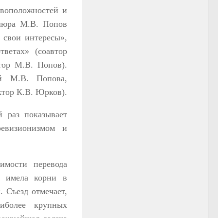
ивоположностей и
ошюра М.В. Попов
 свои интересы»,
ветах» (соавтор
тор М.В. Попов).
й М.В. Попова,
ктор К.В. Юрков).
 раз показывает
ревизионизмом и
имости перевода
, имела корни в
 Съезд отмечает,
иболее крупных