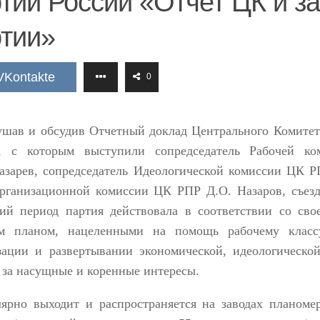
тии России «Отчет ЦК и з
тии»
VKontakte
0
ушав и обсудив Отчетный доклад Центрального Комитет
и, с которым выступили сопредседатель Рабочей 
азарев, сопредседатель Идеологической комиссии ЦК 
рганизационной комиссии ЦК РПР Д.О.
Назаров, съезд
ий период партия действовала в соответствии со св
м планом, нацеленными на помощь рабочему класс
зации и развертывании экономической, идеологическо
 за насущные и коренные интересы.
лярно выходит и распространяется на заводах планом