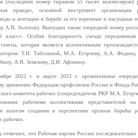
м (последний номер тиражом 55 тысяч экземпляров) р
ная правда», основной инструмент организации р
анды и агитации в борьбе за его коренные и насущные 
ор А.В. Золотов). Выпущен также очередной номер росс
й класс». Особая благодарность съезда передовикам
газеты, которая является коллективным пропагандист
затором: Т.И. Таболиной, М.А. Егорчеву, А.А. Федину,
бину, А.В. Земскову, Д.И. Афонину.
ябре 2022 г. и марте 2023 г. организованы очеред
му движению Федерации профсоюзов России и Фонда Ра
ского комитета рабочих (сопредседатели РКР М.А. Егорче
рование рабочими коллективами представителей на
ся залогом создания в перспективе органов борьбы р
в рабочих.
д отмечает, что Рабочая партия России последовательно 