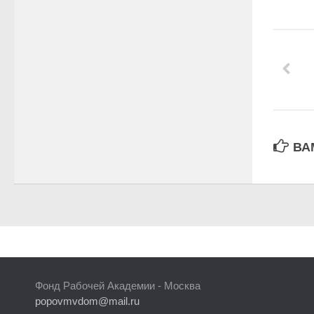
ВА
Фонд Рабочей Академии - Москва
popovmvdom@mail.ru