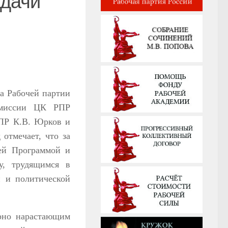
адачи
а Рабочей партии
комиссии ЦК РПР
РПР К.В. Юрков и
 отмечает, что за
оей Программой и
у, трудящимся в
й и политической
ерно нарастающим