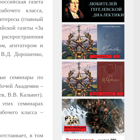
оссийская газета
абочего класса,
интересы (главный
ийской газеты «За
 распространения
ом, агитатором и
 В.Д. Дорошенко,
ные семинары по
бочей Академии –
в, В.В. Кальвит).
 этих семинарах
абочего класса –
отстаивает, в том