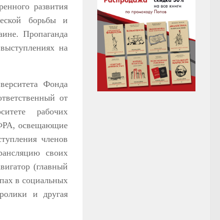
ренного развития
ческой борьбы и
ине. Пропаганда
 выступлениях на
верситета Фонда
ответственный от
ситете рабочих
 ФРА, освещающие
ступления членов
рансляцию своих
вигатор (главный
ппах в социальных
оролики и другая