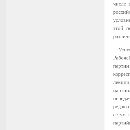
числе 
россий
услови
этой п
различ
Успе
Рабоче
парти
коррес
лекции
партии
переда
редакт
сетях 
партий