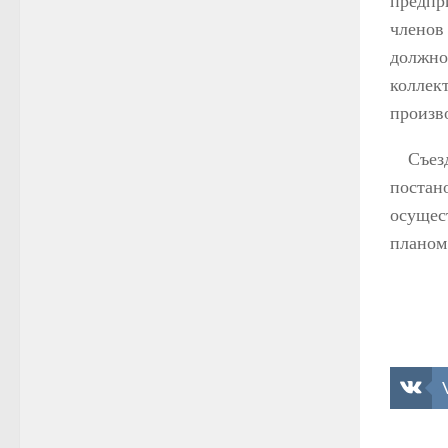
предпр
членов
должно
коллек
произв
Съез
поста
осущес
планом