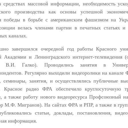
в средствах массовой информации, необходимость уско
ского производства как основы успешной экономи
я победы в борьбе с американским фашизмом на Укра
озиции велась членами партии в печатных статьях и
ных каналах.
шно завершился очередной год работы Красного уни
й Академии и Ленинградского интернет-телевидения (
и В.И. Галко). Проводились занятия в Универ
пондентов. Регулярно выходили видеоролики на канале
, семинары, занятия, и осуществлялись публичные вы
. Красное радио ФРА обеспечило круглосуточную т
ч, а также работу нового видеоресурса Профсоюзный на
ор М.Ф. Мигранов). На сайтах ФРА и РПР, а также в гру
публиковались статьи, доклады, постановления, виде
ная информация.