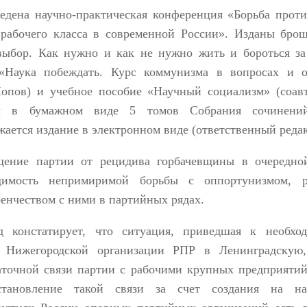
едена научно-практическая конференция «Борьба прот
 рабочего класса в современной России». Изданы бр
ыбор. Как нужно и как не нужно жить и бороться за
«Наука побеждать. Курс коммунизма в вопросах и от
опов) и учебное пособие «Научный социализм» (соав
ы в бумажном виде 5 томов Собрания сочинени
жается издание в электронном виде (ответственный реда
ение партии от рецидива горбачевщины в очередной
одимость непримиримой борьбы с оппортунизмом, 
енчеством с ними в партийных рядах.
д констатирует, что ситуация, приведшая к необход
 Нижегородской организации РПР в Ленинградскую
аточной связи партии с рабочими крупных предприятий.
становление такой связи за счет создания на на