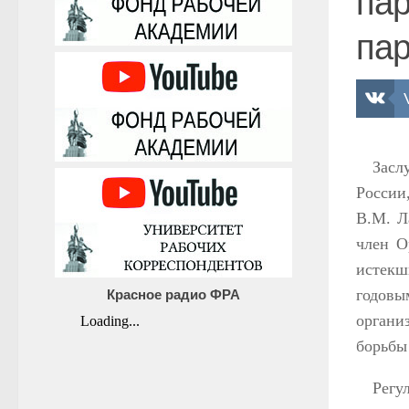
пар
пар
Засл
Росси
В.М. Л
член О
истекш
годовы
Красное радио ФРА
органи
борьбы
Регу