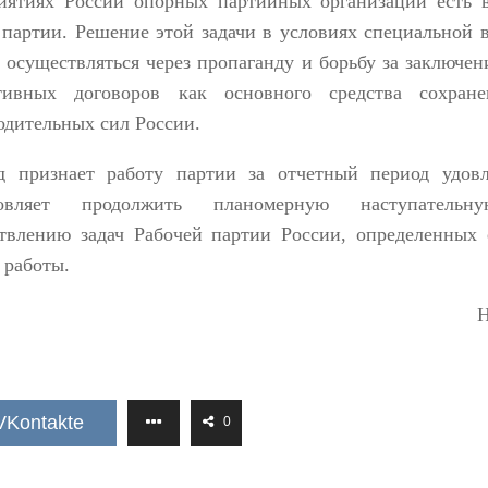
иятиях России опорных партийных организаций есть 
 партии. Решение этой задачи в условиях специальной 
 осуществляться через пропаганду и борьбу за заключе
тивных договоров как основного средства сохран
одительных сил России.
д признает работу партии за отчетный период удовл
новляет продолжить планомерную наступатель
твлению задач Рабочей партии России, определенных
 работы.
Н
VKontakte
0