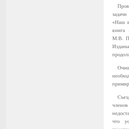
Пров
задачи
«Наш в
книга 
М.В. П
Издан
продол
Очищ
необх
примир
Съез
членов
недост
что у