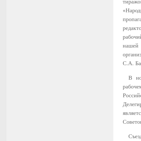
тиражо
«Народ
пропаг
редакт
рабочи
нашей 
органи
С.А. Ба
В но
рабоче
Россий
Делеги
являет
Совето
Съез