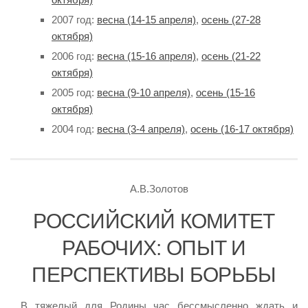
2007 год:
весна (14-15 апреля)
,
осень (27-28
октября)
2006 год:
весна (15-16 апреля)
,
осень (21-22
октября)
2005 год:
весна (9-10 апреля)
,
осень (15-16
октября)
2004 год:
весна (3-4 апреля)
,
осень (16-17 октября)
А.В.Золотов
РОССИЙСКИЙ КОМИТЕТ
РАБОЧИХ: ОПЫТ И
ПЕРСПЕКТИВЫ БОРЬБЫ
В тяжелый для Родины час бессмысленно ждать и