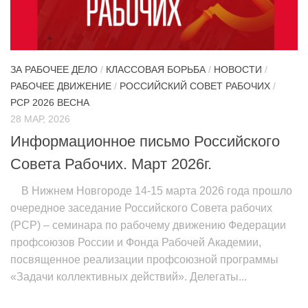
ИЗУЧЕНИЕ ДИАЛЕКТИКИ
ПРОФСОЮЗНАЯ БОРЬБА
ФЕДЕРАЦИЯ ПРОФСОЮЗОВ РОССИИ
ЗА РАБОЧЕЕ ДЕЛО
/
КЛАССОВАЯ БОРЬБА
/
НОВОСТИ
/
РАБОЧЕЕ ДВИЖЕНИЕ
/
РОССИЙСКИЙ СОВЕТ РАБОЧИХ
/
НАРОДНАЯ ПРАВДА
РСР 2026 ВЕСНА
28 МАР, 2026
Информационное письмо Российского
Совета Рабочих. Март 2026г.
В Нижнем Новгороде 14-15 марта 2026 года прошло
очередное заседание Российского Совета рабочих
(РСР) – семинара по рабочему движению Федерации
профсоюзов России и Фонда Рабочей Академии,
посвященное реализации профсоюзной программы
«Задачи коллективных действий». Делегаты...