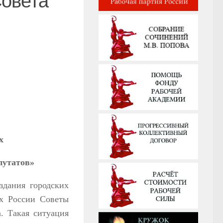
Совета
х
путатов»
здания городских
ах России Советы
а. Такая ситуация