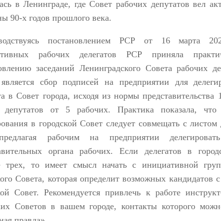
ась в Ленинграде, где Совет рабочих депутатов вел ак
ны 90-х годов прошлого века.
водствуясь постановлением РСР от 16 марта 202
ативных рабочих делегатов РСР приняла практ
овлению заседаний Ленинградского Совета рабочих д
является сбор подписей на предприятии для делегир
та в Совет города, исходя из нормы представительства 
 депутатов от 5 рабочих. Практика показала, что
рования в городской Совет следует совмещать с листом
предлагая рабочим на предприятии делегирова
авительных органа рабочих. Если делегатов в город
 трех, то имеет смысл начать с инициативной гру
кого Совета, которая определит возможных кандидатов с
кой Совет. Рекомендуется привлечь к работе инструк
ких Советов в вашем городе, контакты которого можн
ная правда».