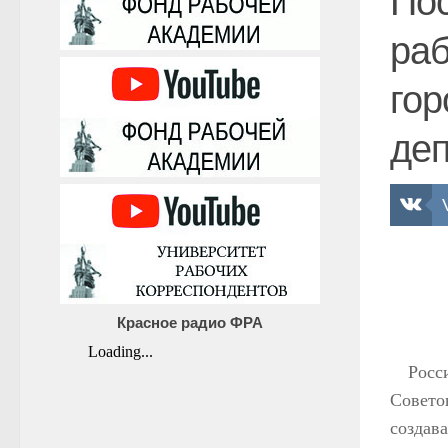
Пос
раб
гор
деп
Красное радио ФРА
Росс
Совето
создав