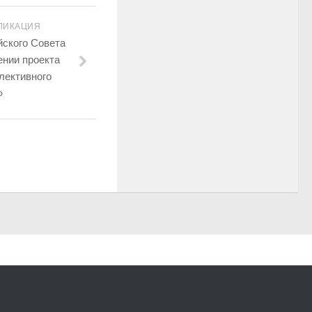
ЛИКАЦИЯ
йского Совета
ении проекта
лективного
»