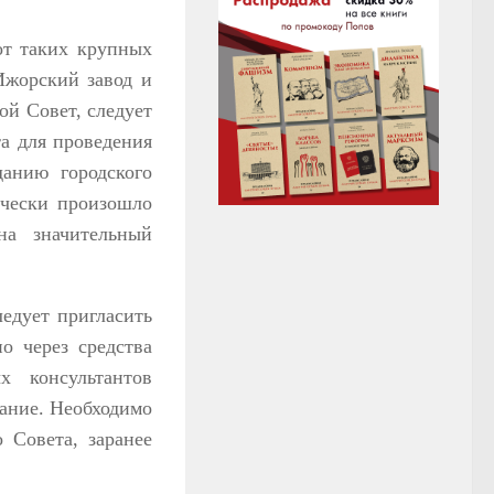
от таких крупных
Ижорский завод и
ой Совет, следует
та для проведения
данию городского
чески произошло
на значительный
ледует пригласить
о через средства
х консультантов
дание. Необходимо
о Совета, заранее