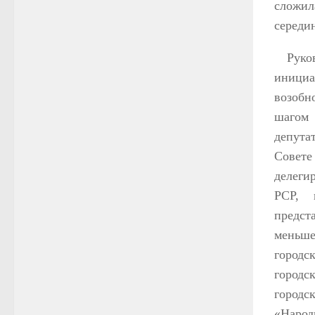
сложил
середи
Руко
иници
возобн
шагом 
депута
Совете
делеги
РСР, 
предст
меньше
городс
городс
городс
«Народ