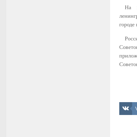
На п
ленинг
городе 
Росс
Совето
прилож
Совето