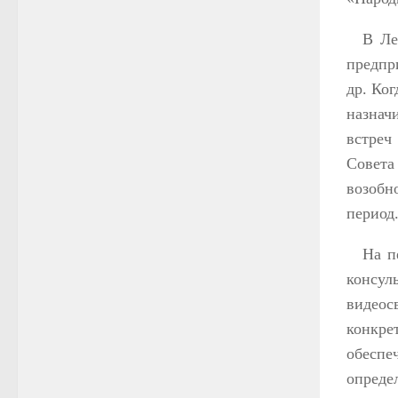
В Ле
предпр
др. Ког
назнач
встреч
Совета
возобн
период
На п
консул
видео
конкре
обеспе
определ