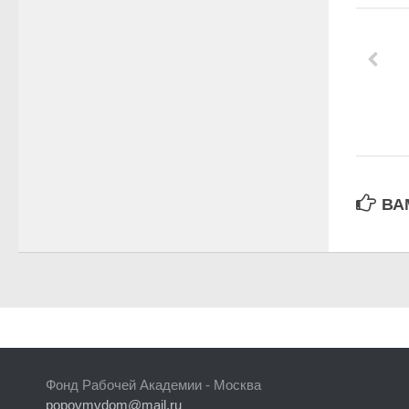
ВА
Фонд Рабочей Академии - Москва
popovmvdom@mail.ru