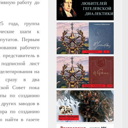
тивную работу до
5 года, группа
ические шаги к
епутатов. Первым
ования рабочего
1 представитель в
 подписной лист
 делегирования на
ть сразу в два
ской Совет пока
ппы по созданию
 других заводов в
тора по созданию
о найти в газете