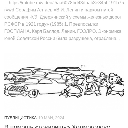
https://rutube.ru/video/f5aa6078bd43dbab3e845b191b75f5
r=wd Серафим Алтаев «В.И. Ленин и нарком путей
сообщения Ф.Э. Дзержинский у схемы железных дорог
РСФСР в 1921 году» (1985) 1. Предпосылки
ГОСПЛАНА. Карл Баллод. Ленин. ГОЭЛРО. Экономика
юной Советской России была разрушена, ограблена...
ПУБЛИЦИСТИКА
10 МАЙ, 2024
В помощь «товарищу» Холмогорову