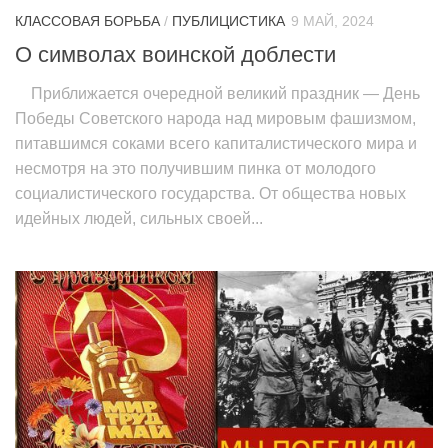
КЛАССОВАЯ БОРЬБА
/
ПУБЛИЦИСТИКА
9 МАЙ, 2024
О символах воинской доблести
Приближается очередной великий праздник — День
Победы Советского народа над мировым фашизмом,
питавшимся соками всего капиталистического мира и
несмотря на это получившим пинка от молодого
социалистического государства. От общества новых
идейных людей, сильных своей...