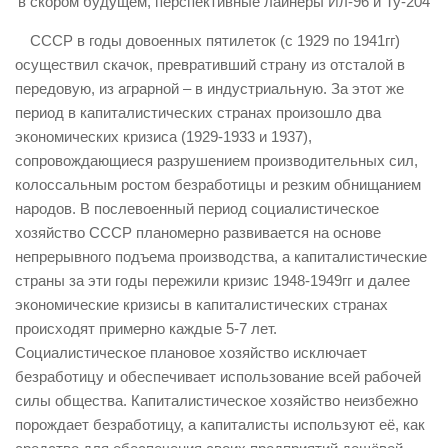
в скором будущем, перспективные лайнеры Ил-96 и Ту-204
СССР в годы довоенных пятилеток (с 1929 по 1941гг)
осуществил скачок, превративший страну из отсталой в
передовую, из аграрной – в индустриальную. За этот же
период в капиталистических странах произошло два
экономических кризиса (1929-1933 и 1937),
сопровождающиеся разрушением производительных сил,
колоссальным ростом безработицы и резким обнищанием
народов. В послевоенный период социалистическое
хозяйство СССР планомерно развивается на основе
непрерывного подъема производства, а капиталистические
страны за эти годы пережили кризис 1948-1949гг и далее
экономические кризисы в капиталистических странах
происходят примерно каждые 5-7 лет.
Социалистическое плановое хозяйство исключает
безработицу и обеспечивает использование всей рабочей
силы общества. Капиталистическое хозяйство неизбежно
порождает безработицу, а капиталисты используют её, как