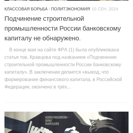
КЛАССОВАЯ БОРЬБА
/
ПОЛИТЭКОНОМИЯ
10 СЕН, 2024
Подчинение строительной
промышленности России банковскому
капиталу не обнаружено.
В конце мая на сайте ФРА (1) была опубликована
статья тов. Кравцова под названием «Подчинение
строительной промышленности России банковскому
капиталу». В заключении делается «вывод, что
формирование финансового капитала, в Российской
Федерации, окончено в трёх...