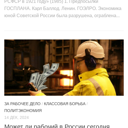
РСФСР в 1921 году» (1985) 1. Предпосылки
ГОСПЛАНА. Карл Баллод. Ленин. ГОЭЛРО. Экономика
юной Советской России была разрушена, ограблена...
ЗА РАБОЧЕЕ ДЕЛО
/
КЛАССОВАЯ БОРЬБА
/
ПОЛИТЭКОНОМИЯ
14 ДЕК, 2024
Может ли рабочий в России сегодня