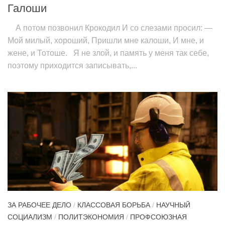
Галоши
А потом позвонил Крокодил И со слезами просил: —
Мой милый, хороший, Пришли мне калоши, И мне, и
жене, и Тотоше. Я не злой, и память у меня так себе,
поэтому приходится записывать,...
ЗА РАБОЧЕЕ ДЕЛО
/
КЛАССОВАЯ БОРЬБА
/
НАУЧНЫЙ
СОЦИАЛИЗМ
/
ПОЛИТЭКОНОМИЯ
/
ПРОФСОЮЗНАЯ