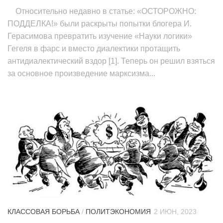
Относительно недавно в статье: «ОСТОРОЖНО:
ПОДДЕЛКА!» были раскрыты попытки блогера И.
Герасимова превратить изучение «Науки логики»
Гегеля в фарс и вместо диалектики протащить
антидиалектический вздор [1]. Теперь он решил взяться
за основное произведение марксизма...
КЛАССОВАЯ БОРЬБА
/
ПОЛИТЭКОНОМИЯ
2 ИЮН, 2023