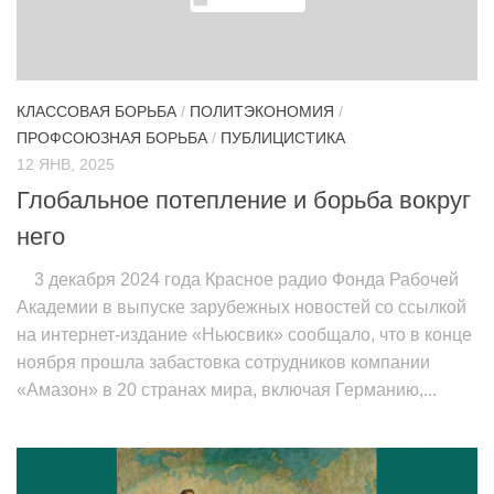
ИЗУЧЕНИЕ ДИАЛЕКТИКИ
ПРОФСОЮЗНАЯ БОРЬБА
ФЕДЕРАЦИЯ ПРОФСОЮЗОВ РОССИИ
КЛАССОВАЯ БОРЬБА
/
ПОЛИТЭКОНОМИЯ
/
ПРОФСОЮЗНАЯ БОРЬБА
/
ПУБЛИЦИСТИКА
НАРОДНАЯ ПРАВДА
12 ЯНВ, 2025
Глобальное потепление и борьба вокруг
него
3 декабря 2024 года Красное радио Фонда Рабочей
Академии в выпуске зарубежных новостей со ссылкой
на интернет-издание «Ньюсвик» сообщало, что в конце
ноября прошла забастовка сотрудников компании
«Амазон» в 20 странах мира, включая Германию,...