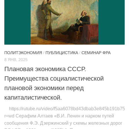
ПОЛИТЭКОНОМИЯ
/
ПУБЛИЦИСТИКА
/
СЕМИНАР ФРА
8 ЯНВ, 2025
Плановая экономика СССР.
Преимущества социалистической
плановой экономики перед
капиталистической.
https://rutube.ru/video/f5aa6078bd43dbab3e845b191b75f5
r=wd Серафим Алтаев «В.И. Ленин и нарком путей
сообщения Ф.Э. Дзержинский у схемы железных дорог