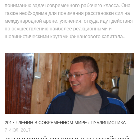
пониманию задач современного рабочего класса. Она
также необходима для понимания расстановки сил на
международной арене, уяснения, откуда идут действия
по осуществлению наиболее реакционными и
шовинистическими кругами финансового капитала...
2017
/
ЛЕНИН В СОВРЕМЕННОМ МИРЕ
/
ПУБЛИЦИСТИКА
7 ИЮЛ, 2017