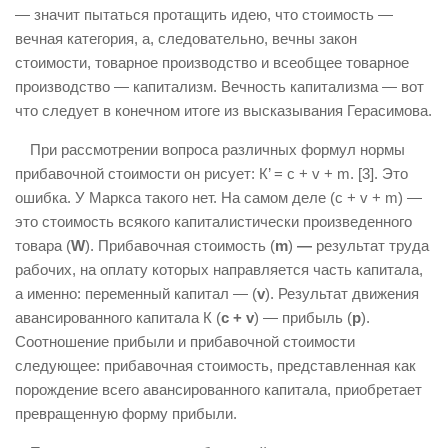
— значит пытаться протащить идею, что стоимость —
вечная категория, а, следовательно, вечны закон
стоимости, товарное производство и всеобщее товарное
производство — капитализм. Вечность капитализма — вот
что следует в конечном итоге из высказывания Герасимова.
При рассмотрении вопроса различных формул нормы
прибавочной стоимости он рисует: К’ = с + v + m. [3]. Это
ошибка. У Маркса такого нет. На самом деле (с + v + m) —
это стоимость всякого капиталистически произведенного
товара (
W
). Прибавочная стоимость (
m
)
—
результат труда
рабочих, на оплату которых направляется часть капитала,
а именно: переменный капитал — (
v
). Результат движения
авансированного капитала К (
c
+
v
) — прибыль (
р
).
Соотношение прибыли и прибавочной стоимости
следующее: прибавочная стоимость, представленная как
порождение всего авансированного капитала, приобретает
превращенную форму прибыли.