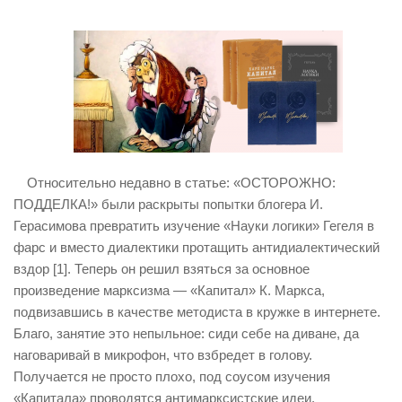
ИЗУЧЕНИЕ ДИАЛЕКТИКИ
ПРОФСОЮЗНАЯ БОРЬБА
ФЕДЕРАЦИЯ ПРОФСОЮЗОВ РОССИИ
НАРОДНАЯ ПРАВДА
Относительно недавно в статье: «ОСТОРОЖНО:
ПОДДЕЛКА!» были раскрыты попытки блогера И.
Герасимова превратить изучение «Науки логики» Гегеля в
фарс и вместо диалектики протащить антидиалектический
вздор [1]. Теперь он решил взяться за основное
произведение марксизма — «Капитал» К. Маркса,
подвизавшись в качестве методиста в кружке в интернете.
Благо, занятие это непыльное: сиди себе на диване, да
наговаривай в микрофон, что взбредет в голову.
Получается не просто плохо, под соусом изучения
«Капитала» проводятся антимарксистские идеи.