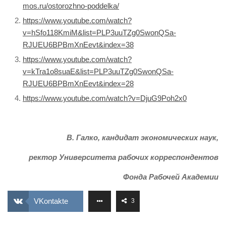
mos.ru/ostorozhno-poddelka/
https://www.youtube.com/watch?
v=hSfo118KmiM&list=PLP3uuTZg0SwonQSa-
RJUEU6BPBmXnEevt&index=38
https://www.youtube.com/watch?
v=kTra1o8suaE&list=PLP3uuTZg0SwonQSa-
RJUEU6BPBmXnEevt&index=28
https://www.youtube.com/watch?v=DjuG9Poh2x0
В. Галко, кандидат экономических наук,
ректор Университета рабочих корреспондентов
Фонда Рабочей Академии
VKontakte
3