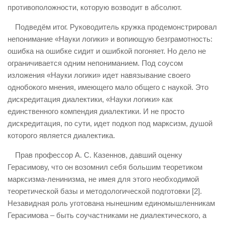
противоположности, которую возводит в абсолют.
Подведём итог. Руководитель кружка продемонстрировал
непонимание «Науки логики» и вопиющую безграмотность:
ошибка на ошибке сидит и ошибкой погоняет. Но дело не
ограничивается одним непониманием. Под соусом
изложения «Науки логики» идет навязывание своего
однобокого мнения, имеющего мало общего с наукой. Это
дискредитация диалектики, «Науки логики» как
единственного компендия диалектики. И не просто
дискредитация, по сути, идет подкоп под марксизм, душой
которого является диалектика.
Прав профессор А. С. Казеннов, давший оценку
Герасимову, что он возомнил себя большим теоретиком
марксизма-ленинизма, не имея для этого необходимой
теоретической базы и методологической подготовки [2].
Незавидная роль уготована нынешним единомышленникам
Герасимова – быть соучастниками не диалектического, а