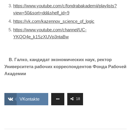
https://www.youtube.com/c/fondrabakademii/playlists?
view=50&sort=dd&shelf_id=9
https://vk.com/kazennov_science_of_logic
https://www.youtube.com/channel/UC-
YKQO4e_k1SzXUVp3ntaBw
В. Галко, кандидат экономических наук,
ректор
Университета рабочих корреспондентов Фонда Рабочей
Академии
VKontakte
18