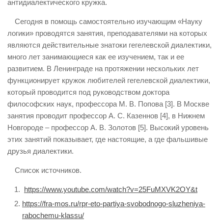
антидиалектического кружка.
Сегодня в помощь самостоятельно изучающим «Науку
логики» проводятся занятия, преподавателями на которых
являются действительные знатоки гегелевской диалектики,
много лет занимающиеся как ее изучением, так и ее
развитием. В Ленинграде на протяжении нескольких лет
функционирует кружок любителей гегелевской диалектики,
который проводится под руководством доктора
философских наук, профессора М. В. Попова [3]. В Москве
занятия проводит профессор А. С. Казеннов [4], в Нижнем
Новгороде – профессор А. В. Золотов [5]. Высокий уровень
этих занятий показывает, где настоящие, а где фальшивые
друзья диалектики.
Список источников.
https://www.youtube.com/watch?v=25FuMXVK2OY&t
https://fra-mos.ru/rpr-eto-partiya-svobodnogo-sluzheniya-
rabochemu-klassu/