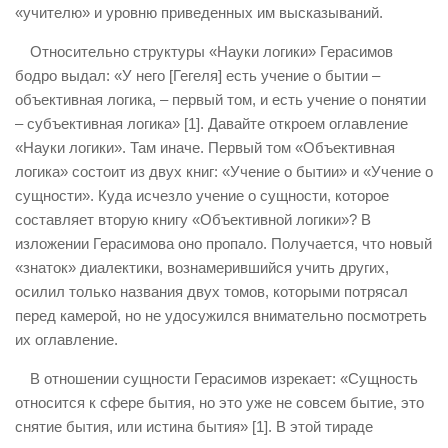
«учителю» и уровню приведенных им высказываний.
Относительно структуры «Науки логики» Герасимов
бодро выдал: «У него [Гегеля] есть учение о бытии –
объективная логика, – первый том, и есть учение о понятии
– субъективная логика» [1]. Давайте откроем оглавление
«Науки логики». Там иначе. Первый том «Объективная
логика» состоит из двух книг: «Учение о бытии» и «Учение о
сущности». Куда исчезло учение о сущности, которое
составляет вторую книгу «Объективной логики»? В
изложении Герасимова оно пропало. Получается, что новый
«знаток» диалектики, вознамерившийся учить других,
осилил только названия двух томов, которыми потрясал
перед камерой, но не удосужился внимательно посмотреть
их оглавление.
В отношении сущности Герасимов изрекает: «Сущность
относится к сфере бытия, но это уже не совсем бытие, это
снятие бытия, или истина бытия» [1]. В этой тираде