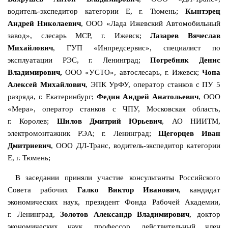
водитель-экспедитор категории Е, г. Тюмень;
Кынтэрец
Андрей Николаевич
,
ООО «Лада Ижевский Автомобильный
завод», слесарь МСР, г. Ижевск;
Лазарев Вячеслав
Михайлович
, ГУП «Инпредсервис», специалист по
эксплуатации РЭС, г. Ленинград;
Погребняк Денис
Владимирович,
ООО «УСТО», автослесарь, г. Ижевск;
Чопа
Алексей Михайлович
, ЭПК УрФУ, оператор станков с ПУ 5
разряда, г. Екатеринбург;
Федин Андрей Анатольевич
, ООО
«Мера», оператор станков с ЧПУ, Московская область,
г. Королев;
Шилов Дмитрий Юрьевич
, АО НИИТМ,
электромонтажник РЭА; г. Ленинград;
Щегорцев Иван
Дмитриевич
, ООО ДЛ-Транс, водитель-экспедитор категории
Е, г. Тюмень;
В заседании приняли участие консультанты Российского
Совета рабочих
Галко Виктор Иванович
, кандидат
экономических наук, президент Фонда Рабочей Академии,
г. Ленинград,
Золотов Александр Владимирович
, доктор
экономических наук, профессор, действительный член