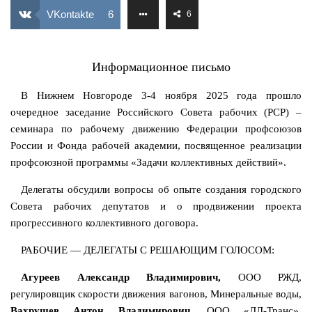
ИЗУЧЕНИЕ ДИАЛЕКТИКИ
VKontakte
6
6
ПРОФСОЮЗНАЯ БОРЬБА
ФЕДЕРАЦИЯ ПРОФСОЮЗОВ РОССИИ
Информационное письмо
НАРОДНАЯ ПРАВДА
В Нижнем Новгороде 3-4 ноября 2025 года прошло
очередное заседание Российского Совета рабочих (РСР) –
семинара по рабочему движению Федерации профсоюзов
России и Фонда рабочей академии, посвященное реализации
профсоюзной программы «Задачи коллективных действий».
Делегаты обсудили вопросы об опыте создания городского
Совета рабочих депутатов и о продвижении проекта
прогрессивного коллективного договора.
РАБОЧИЕ — ДЕЛЕГАТЫ С РЕШАЮЩИМ ГОЛОСОМ:
Агуреев Александр Владимирович,
ООО РЖД,
регулировщик скорости движения вагонов, Минеральные воды,
Вахрушев Антон Владимирович
, ООО «ДЛ-Транс»,