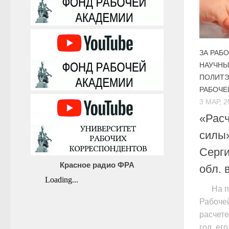
ЗА РАБ
НАУЧНЫ
ПОЛИТ
РАБОЧЕ
3 МАР, 2
«Расч
силы»
Серги
Красное радио ФРА
обл. в
На п
Рабочей
расчете
год, ег