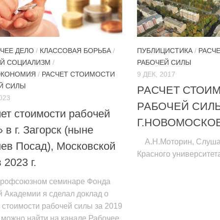
ОЧЕЕ ДЕЛО
/
КЛАССОВАЯ БОРЬБА
/
ПУБЛИЦИСТИКА
/
РАСЧ
Й СОЦИАЛИЗМ
/
РАБОЧЕЙ СИЛЫ
ЭКОНОМИЯ
/
РАСЧЕТ СТОИМОСТИ
9 ДЕК, 2017
Й СИЛЫ
РАСЧЕТ СТОИ
023
РАБОЧЕЙ СИЛ
ет стоимости рабочей
Г.НОВОМОСКО
 в г. Загорск (ныне
А.Н.Моторин, Слушат
ев Посад), Московской
Красного университет
 2023 г.
рофсоюзном семинаре Фонда
 Академии я сделал доклад о
 стоимости рабочей силы за 2019
о можно найти на канале Рабочее