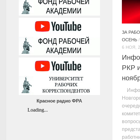
ЗА РАБ
ОСЕНЬ
6 НОЯ, 
Инфо
РКР и
ноябр
Инфо
Новгоро
Красное радио ФРА
очеред
комитет
вопрос
предст
работни