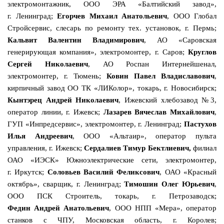
электромонтажник, ООО ЭРА «Балтийский завод»,
г. Ленинград;
Егорчев Михаил Анатольевич
, ООО Глобал
Стройсервис, слесарь по ремонту тех. установок, г. Пермь;
Кальвит
Валентин
Владимирович
, АО «Саровская
генерирующая компания», электромонтер, г. Саров;
Круглов
Сергей Николаевич
, АО Роспан Интернейшенал,
электромонтер, г. Тюмень;
Ковин
Павел
Владиславович
,
кирпичный завод ОО ТК «ЛИКолор», токарь, г. Новосибирск;
Кынтэрец Андрей Николаевич
,
Ижевский хлебозавод №3,
оператор линии, г. Ижевск;
Лазарев Вячеслав Михайлович
,
ГУП «Инпредсервис», электромонтер, г. Ленинград;
Пастухов
Илья Андреевич
, ООО «Альтаир», оператор пульта
управления, г. Ижевск;
Сердалиев Тимур Бектлиевич,
филиал
ОАО «ИЭСК» Южноэлектрические сети, электромонтер,
г.
Иркутск;
Соловьев Василий Феликсович
, ОАО «Красный
октябрь», сварщик, г. Ленинград;
Тимошин Олег Юрьевич
,
ООО ПСК Строитель, токарь, г. Петрозаводск;
Федин
Андрей
Анатольевич
, ООО НПП «Мера», оператор
станков с ЧПУ, Московская область, г. Королев;