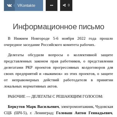
ИЗУЧЕНИЕ ДИАЛЕКТИКИ
VKontakte
0
ПРОФСОЮЗНАЯ БОРЬБА
ФЕДЕРАЦИЯ ПРОФСОЮЗОВ РОССИИ
Информационное письмо
НАРОДНАЯ ПРАВДА
В Нижнем Новгороде 5-6 ноября 2022 года прошло
очередное заседание Российского комитета рабочих.
Делегаты обсудили вопросы о коллективной защите
представленных законом прав работников, о представлении
делегатами РКР проектов прогрессивных колдоговоров для
своих предприятий и «выжимок» из этих проектов, о защите
от неправомерных действий работодателя в принятии
локальных нормативных актов.
РАБОЧИЕ — ДЕЛЕГАТЫ С РЕШАЮЩИМ ГОЛОСОМ:
Беркутов Марк Васильевич
, электромонтажник, Чудовская
СЦБ (ШЧ-5), г. Ленинград;
Головаш Антон Геннадьевич
,