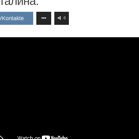
талина.
VKontakte
0