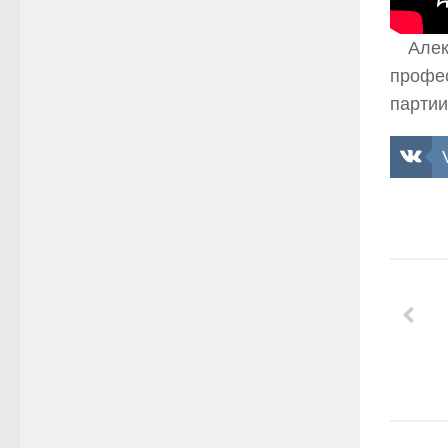
Алек
профес
партии