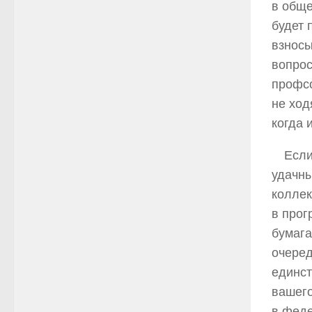
в обще
будет 
взносы
вопрос
профсо
не ход
когда 
Если
удачны
коллек
в прог
бумага
очеред
единст
вашего
в феде