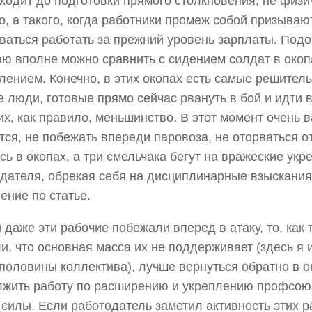
ходит до подготовки прямого столкновения, не физи
о, а такого, когда работники промеж собой призываю
ваться работать за прежний уровень зарплаты. Под
аю вполне можно сравнить с сидением солдат в окоп
лением. Конечно, в этих окопах есть самые решител
 люди, готовые прямо сейчас рвануть в бой и идти в
их, как правило, меньшинство. В этот момент очень в
тся, не побежать впереди паровоза, не оторваться о
сь в окопах, а три смельчака бегут на вражеские укр
дателя, обрекая себя на дисциплинарные взыскания
ение по статье.
 даже эти рабочие побежали вперед в атаку, то, как 
и, что основная масса их не поддерживает (здесь я
половины коллектива), лучше вернуться обратно в о
жить работу по расширению и укреплению профсою
 силы. Если работодатель заметил активность этих р