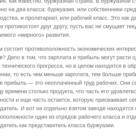
ия, как известно, буржуазная страна. В буржуазной 
но на два класса: буржуазия, или собственники сре
одства, и пролетариат, или рабочий класс. Это как д
е противостоят друг другу, пусть вас не смущает те
емого «мирного» развития.
м состоит противоположность экономических интерес
в? Дело в том, что зарплата и прибыль могут расти
 технического прогресса, но в целом находятся в об
нии, то есть чем меньше зарплата, тем больше приб
 прибыль — это неоплаченный труд рабочих. Они с
у времени столько продукта, что часть его удовлетв
ности и еще часть остается, которую присваивает се
датель. И вот на отдельно взятом заводе находятся 
оположности один из отрядов рабочего класса и отд
датель как представитель класса буржуазии.