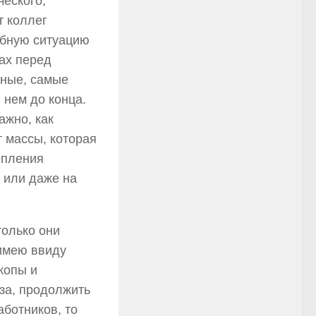
ческого,
т коллег
обную ситуацию
ах перед
ьные, самые
 нем до конца.
ажно, как
т массы, которая
епления
 или даже на
только они
 имею ввиду
копы и
за, продолжить
аботников, то