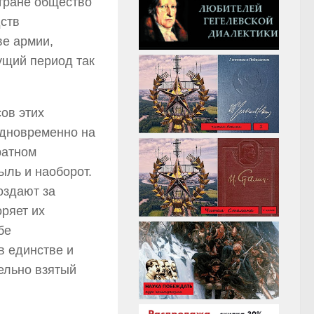
стране общество
дств
ве армии,
кущий период так
ов этих
 одновременно на
ратном
ыль и наоборот.
оздают за
оряет их
бе
в единстве и
ельно взятый