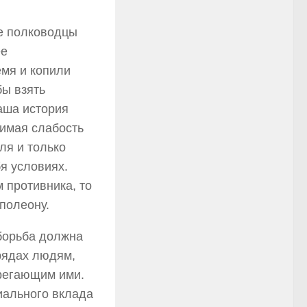
ые полководцы
ее
емя и копили
бы взять
аша история
нимая слабость
ля и только
я условиях.
 противника, то
полеону.
 борьба должна
 рядах людям,
брегающим ими.
иального вклада