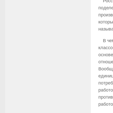
Росс
поделе
произв
которы
называ
В че
классо
основе
отноше
Вообще
единиц
потреб
работо
против
работо