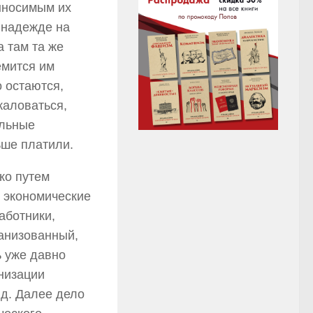
выносимым их
в надежде на
а там та же
емится им
о остаются,
жаловаться,
ельные
ьше платили.
ко путем
 экономические
аботники,
ганизованный,
ь уже давно
низации
.д. Далее дело