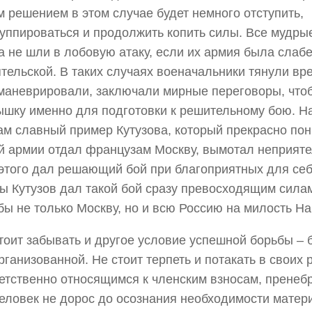
 решением в этом случае будет немного отступить,
уппироваться и продолжить копить силы. Все мудр
а не шли в лобовую атаку, если их армия была слаб
тельской. В таких случаях военачальники тянули вр
маневрировали, заключали мирные переговоры, что
шку именно для подготовки к решительному бою. Н
ам славный пример Кутузова, который прекрасно по
й армии отдал французам Москву, вымотал неприяте
этого дал решающий бой при благоприятных для себ
ы Кутузов дал такой бой сразу превосходящим силам
бы не только Москву, но и всю Россию на милость На
тоит забывать и другое условие успешной борьбы –
рганизованной. Не стоит терпеть и потакать в своих
етственно относящимся к членским взносам, прене
еловек не дорос до осознания необходимости матер