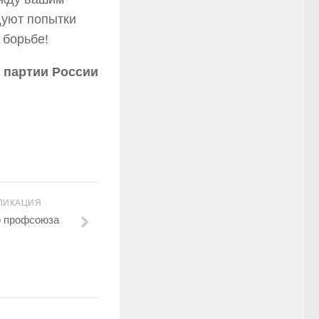
дуют попытки
 борьбе!
ии России
ЛИКАЦИЯ
о профсоюза