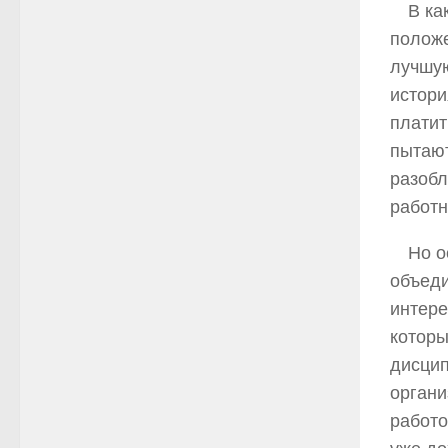
В ка
положе
лучшую
истори
платит
пытают
разобл
работн
Но о
объеди
интере
которы
дисцип
органи
работо