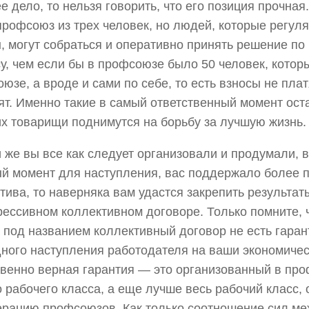
е дело, то нельзя говорить, что его позиция прочная
профсоюз из трех человек, но людей, которые регул
, могут собраться и оперативно принять решение п
у, чем если бы в профсоюзе было 50 человек, котор
юзе, а вроде и сами по себе, то есть взносы не плат
ят. Именно такие в самый ответственный момент оста
их товарищи поднимутся на борьбу за лучшую жизнь.
 же вы все как следует организовали и продумали, 
й момент для наступления, вас поддержало более 
тива, то наверняка вам удастся закрепить результа
рессивном коллективном договоре. Только помните, 
 под названием коллективный договор не есть гаран
ного наступления работодателя на ваши экономичес
венно верная гарантия — это организованный в пр
 рабочего класса, а еще лучше весь рабочий класс,
рацию профсоюзов. Как только соотношение сил м