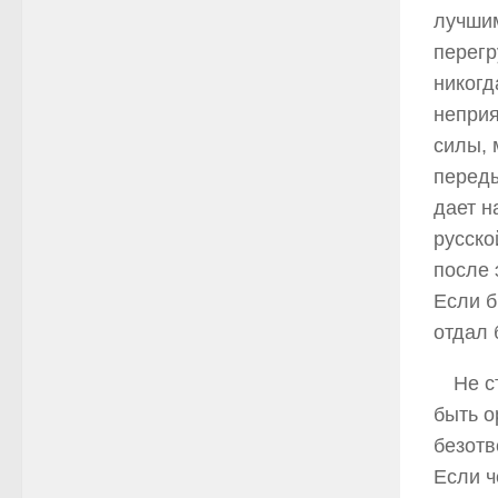
лучшим
перегр
никогд
неприя
силы, 
переды
дает н
русско
после 
Если б
отдал 
Не с
быть о
безотв
Если ч