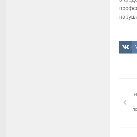
профсо
наруши
С.
Н
по