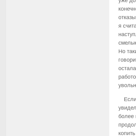
уже до
конечн
отказы
я счит
наступ
смелые
Но так
говори
остала
работо
увольн
Если
увидел
более 
продол
копить