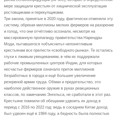
мере защищали крестьян от хищнической эксплуатации
ростовщиками и перекупщиками.
Три закона, принятые в 2020 году, фактически отменяли эту
систему, обрекая миллионы мелких фермеров на разорение
и голод, что они отчётливо осознали, несмотря на
массированную пропаганду правительства Нарендры
Моди, пытавшегося «объяснить» непонятливым
крестьянам все прелести «свободного рынка». Те остались
глухи к лживым увещеваниям, в чём их поддержали
рабочие промышленных центров Индии, для которых
несчастье фермеров означало приток миллионов
безработных в города и ещё большее увеличение
резервной армии труда. Обман и предательство, это
наиболее действенное оружие в руках реакционных
классов, по замечанию Энгельса, не сработали в этот раз.
Крестьяне помнили об обещании удвоить их доход в
период с 2016 по 2022 год: ведь в соседнем Китае доход
был удвоен ещё в 1984 году, а бедность была полностью