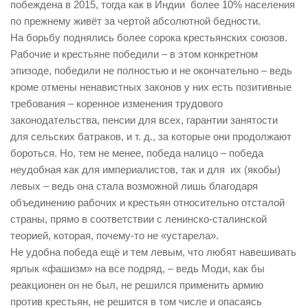
побеждена в 2015, тогда как в Индии более 10% населения
по прежнему живёт за чертой абсолютной бедности.
На борьбу поднялись более сорока крестьянских союзов.
Рабочие и крестьяне победили – в этом конкретном
эпизоде, победили не полностью и не окончательно – ведь
кроме отмены ненавистных законов у них есть позитивные
требования – коренное изменения трудового
законодательства, пенсии для всех, гарантии занятости
для сельских батраков, и т. д., за которые они продолжают
бороться. Но, тем не менее, победа налицо – победа
неудобная как для империалистов, так и для их (якобы)
левых – ведь она стала возможной лишь благодаря
объединению рабочих и крестьян относительно отсталой
страны, прямо в соответствии с ленинско-сталинской
теорией, которая, почему-то не «устарела».
Не удобна победа ещё и тем левым, что любят навешивать
ярлык «фашизм» на все подряд, – ведь Моди, как бы
реакционен он не был, не решился применить армию
против крестьян, не решится в том числе и опасаясь