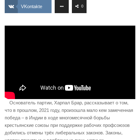
ИЗУЧЕНИЕ ДИАЛЕКТИКИ
VKontakte
0
ПРОФСОЮЗНАЯ БОРЬБА
ФЕДЕРАЦИЯ ПРОФСОЮЗОВ РОССИИ
НАРОДНАЯ ПРАВДА
Основатель партии, Харпал Брар, рассказывает о том,
что в прошлом, 2021 году, произошла мало кем замеченная
победа – в Индии в ходе многомесячной борьбы
крестьянские союзы при поддержке рабочих профсоюзов
добились отмены трёх либеральных законов. Законы,