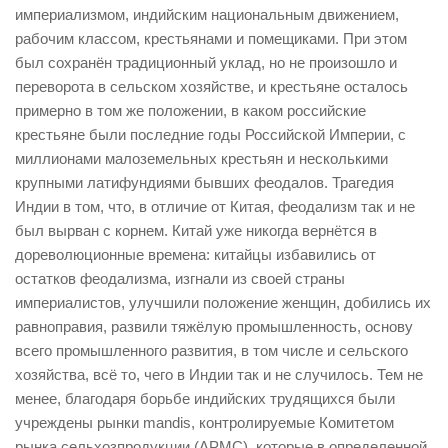
империализмом, индийским национальным движением,
рабочим классом, крестьянами и помещиками. При этом
был сохранён традиционный уклад, но не произошло и
переворота в сельском хозяйстве, и крестьяне осталось
примерно в том же положении, в каком российские
крестьяне были последние годы Российской Империи, с
миллионами малоземельных крестьян и несколькими
крупными латифундиями бывших феодалов. Трагедия
Индии в том, что, в отличие от Китая, феодализм так и не
был вырван с корнем. Китай уже никогда вернётся в
дореволюционные времена: китайцы избавились от
остатков феодализма, изгнали из своей страны
империалистов, улучшили положение женщин, добились их
равноправия, развили тяжёлую промышленность, основу
всего промышленного развития, в том числе и сельского
хозяйства, всё то, чего в Индии так и не случилось. Тем не
менее, благодаря борьбе индийских трудящихся были
учреждены рынки mandis, контролируемые Комитетом
рынка сельхозпродукции (APMC), которые в определенной