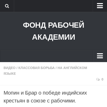
ФОНД РАБОЧЕЙ АКАДЕМИИ
ФОНД РАБОЧЕЙ
РОССИЙСКИЙ СОВЕТ РАБОЧИХ
РАБОЧАЯ ПАРТИЯ РОССИИ
АКАДЕМИИ
РАБОЧЕЕ ТВ
БИБЛИОТЕКА
КРАСНЫЙ УНИВЕРСИТЕТ
ВИДЕО
/
КЛАССОВАЯ БОРЬБА
/
НА АНГЛИЙСКОМ
ЯЗЫКЕ
ВХОД В СДО
0
АУДИО
Мопин и Брар о победе индийских
УНИВЕРСИТЕТ РАБОЧИХ КОРРЕСПОНДЕНТОВ
крестьян в союзе с рабочими.
ГЛАВНОЕ В ЛЕНИНИЗМЕ