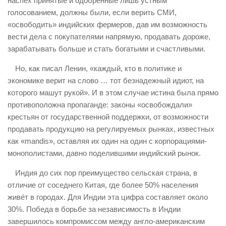
наспех принятые и одобренные лишь устным
голосованием, должны были, если верить СМИ,
«освободить» индийских фермеров, дав им возможность
вести дела с покупателями напрямую, продавать дороже,
зарабатывать больше и стать богатыми и счастливыми.
Но, как писал Ленин, «каждый, кто в политике и
экономике верит на слово … тот безнадежный идиот, на
которого машут рукой». И в этом случае истина была прямо
противоположна пропаганде: законы «освобождали»
крестьян от государственной поддержки, от возможности
продавать продукцию на регулируемых рынках, известных
как «mandis», оставляя их один на один с корпорациями-
монополистами, давно поделившими индийский рынок.
Индия до сих пор преимущество сельская страна, в
отличие от соседнего Китая, где более 50% населения
живёт в городах. Для Индии эта цифра составляет около
30%. Победа в борьбе за независимость в Индии
завершилось компромиссом между англо-американским