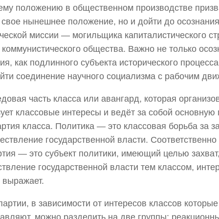
ему положению в общественном производстве призв
 свое нынешнее положение, но и дойти до осознания
ческой миссии — могильщика капиталистического ст
 коммунистического общества. Важно не только осоз
ия, как подлинного субъекта исторического процесс
йти соединение научного социализма с рабочим дви
довая часть класса или авангард, которая организо
ует классовые интересы и ведёт за собой основную 
артия класса. Политика — это классовая борьба за з
ествление государственной власти. Соответственно 
ртия — это субъект политики, имеющий целью захват
твление государственной власти тем классом, инте
 выражает.
партии, в зависимости от интересов классов которые
авляют, можно разделить на две группы: реакционн