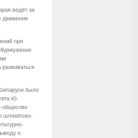
орая ведёт за
ее движение
ений при
 буржуазные
ыми
 развиваться
 Беларуси было
тета Ю.
е общество
о шляхетско-
ультурно-
выводу о