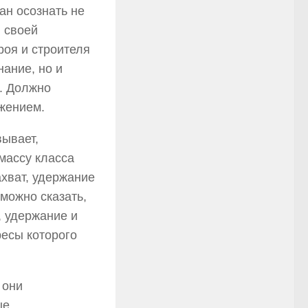
ан осознать не
 своей
роя и строителя
нание, но и
а. Должно
жением.
вывает,
массу класса
ахват, удержание
можно сказать,
, удержание и
ресы которого
 они
ые,