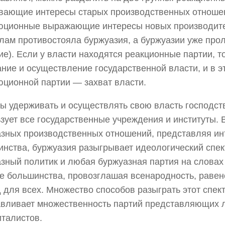
вающие интересы старых производственных отношен
юционные выражающие интересы новых производите
ам противостояла буржуазия, а буржуазии уже про
ие). Если у власти находятся реакционные партии, т
ние и осуществление государственной власти, и в э
ционной партии — захват власти.
ы удерживать и осуществлять свою власть господс
зует все государственные учреждения и институты. 
зных производственных отношений, представляя и
нства, буржуазия разыгрывает идеологический спек
зный политик и любая буржуазная партия на словах
е большинства, провозглашая всенародность, равен
 для всех. Множество способов разыграть этот спек
вливает множественность партий представляющих 
талистов.