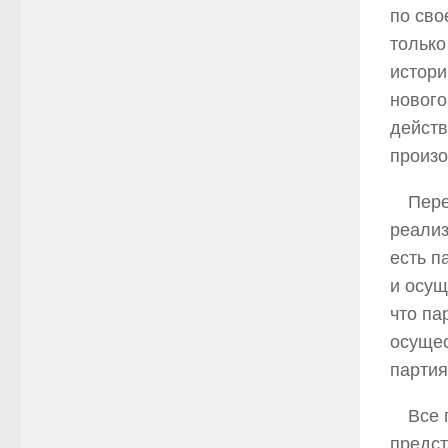
по сво
только
истори
нового
действ
произо
Пере
реализ
есть п
и осущ
что па
осущес
партия
Все 
предст