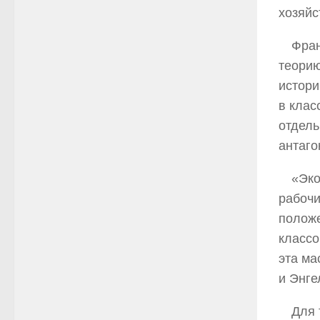
хозяйс
Фран
теорию
истори
в клас
отдель
антаго
«Эко
рабочи
положе
классо
эта ма
и Энгел
Для 