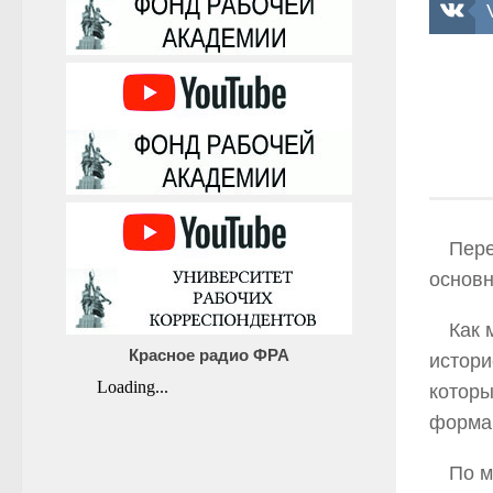
Пере
основн
Как 
Красное радио ФРА
истори
которы
форма 
По м