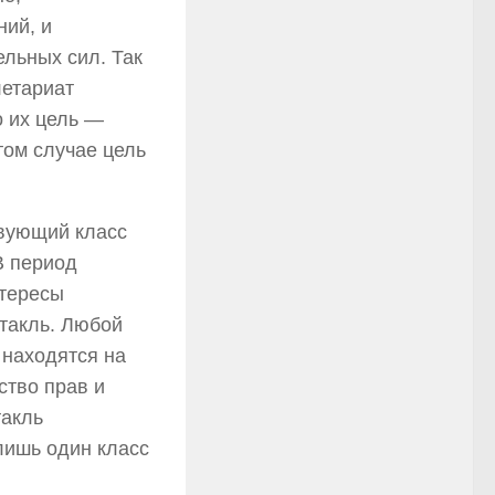
ий, и
льных сил. Так
летариат
о их цель —
том случае цель
твующий класс
В период
нтересы
такль. Любой
 находятся на
ство прав и
такль
лишь один класс