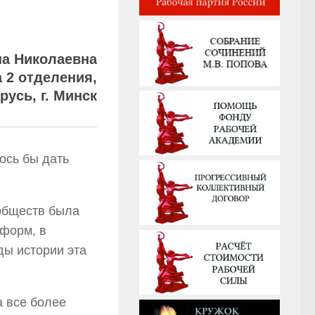
а Николаевна
 2 отделения,
русь, г. Минск
лось бы дать
 обществ была
 форм, в
ды истории эта
а все более