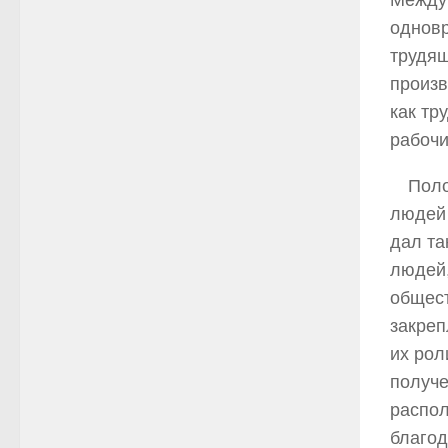
Между 
одновр
трудящ
произв
как тр
рабочи
Поло
людей 
дал та
людей,
общест
закреп
их рол
получе
распол
благод