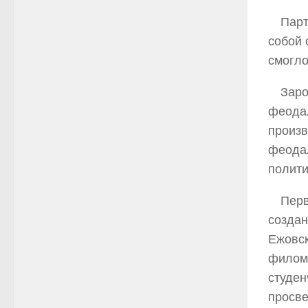
Парт
собой 
смогло
Заро
феода
произв
феода
полити
Перв
создан
Ежовск
филома
студен
просве