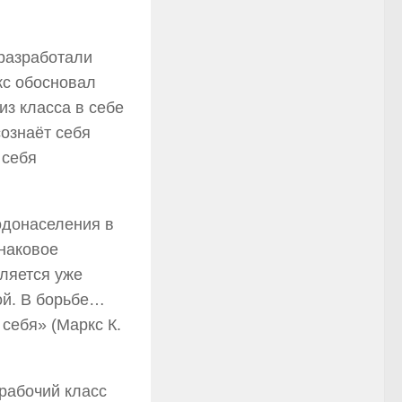
 разработали
кс обосновал
з класса в себе
сознаёт себя
 себя
одонаселения в
инаковое
ляется уже
ой. В борьбе…
 себя» (Маркс К.
 рабочий класс