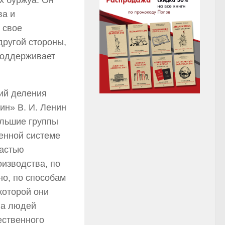
х буржуа. Он
ва и
 свое
другой стороны,
 поддерживает
ий деления
ин» В. И. Ленин
ольшие группы
енной системе
частью
оизводства, по
но, по способам
которой они
па людей
ественного