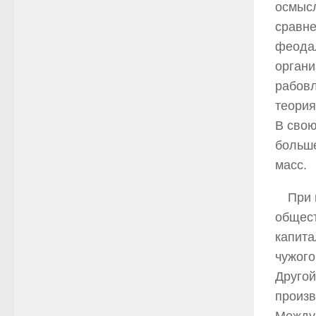
осмысл
сравне
феодал
органи
рабовл
теория
В свою
больше
масс.
При 
общест
капита
чужого
Другой
произв