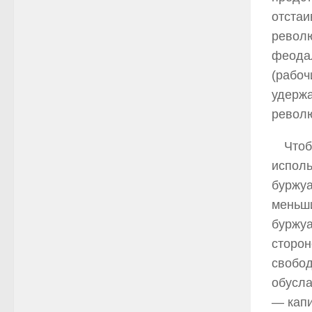
отстаи
револ
феодал
(рабоч
удержа
револю
Чтоб
исполь
буржуа
меньши
буржуа
сторон
свобод
обусла
— капи