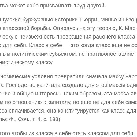
тва может себе присваивать труд другой.
цузские буржуазные историки Тьерри, Минье и Гизо
 классовой борьбы. Опираясь на эту теорию, К. Мар
ческую неизбежность превращения рабочего класса и
с для себя. Класс в себе — это когда класс еще не о
ным политическим субъектом, не противопоставляет
нистическому классу.
номические условия превратили сначала массу нар
х. Господство капитала создало для этой массы од
ние и общие интересы. Таким образом, эта масса яв
м по отношению к капиталу, но еще не для себя сам
сса сплачивается, она конституируется как класс для
ьс Ф., Соч., т. 4, с. 183)
того чтобы из класса в себе стать классом для себя,