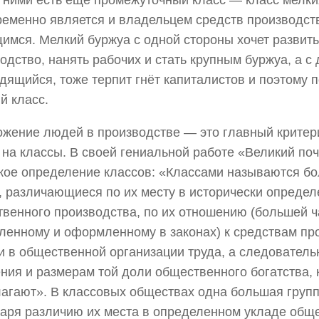
ними есть еще промежуточный класс — класс мелки
еменно является и владельцем средств производст
имся. Мелкий буржуа с одной стороны хочет развить
одство, нанять рабочих и стать крупным буржуа, а с 
удящийся, тоже терпит гнёт капиталистов и поэтому
й класс.
жение людей в производстве — это главный критер
на классы. В своей гениальной работе «Великий поч
кое определение классов: «Классами называются б
 различающиеся по их месту в исторически определ
венного производства, по их отношению (большей 
ленному и оформленному в законах) к средствам пр
и в общественной организации труда, а следователь
ния и размерам той доли общественного богатства, 
агают». В классовых обществах одна большая груп
аря различию их места в определенном укладе общ