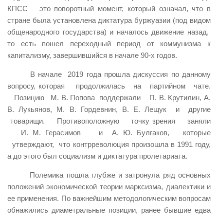
КПСС – это поворотный момент, который означал, что в
стране была установлена диктатура буржуазии (под видом
общенародного государства) и началось движение назад,
то есть пошел переходный период от коммунизма к
капитализму, завершившийся в начале 90-х годов.
В начале 2019 года прошла дискуссия по данному
вопросу, которая продолжилась на партийном чате.
Позицию М. В. Попова поддержали П. В. Крутилин, А.
В. Лукьянов, М. В. Гордевнин, В. Е. Лещук и другие
товарищи. Противоположную точку зрения заняли
И. М. Герасимов и А. Ю. Булгаков, которые
утверждают, что контрреволюция произошла в 1991 году,
а до этого был социализм и диктатура пролетариата.
Полемика пошла глубже и затронула ряд основных
положений экономической теории марксизма, диалектики и
ее применения. По важнейшим методологическим вопросам
обнажились диаметральные позиции, ранее бывшие едва