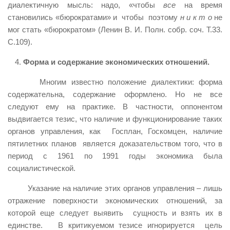
диалектичную мысль: надо, «чтобы
все
на время
становились «бюрократами» и чтобы поэтому
н и к т о
не
мог стать «бюрократом» (Ленин В. И. Полн. собр. соч. Т.33.
С.109).
Форма и содержание экономических отношений.
Многим известно положение диалектики: форма
содержательна, содержание оформлено. Но не все
следуют ему на практике. В частности, оппонентом
выдвигается тезис, что наличие и функционирование таких
органов управления, как Госплан, Госкомцен, наличие
пятилетних планов является доказательством того, что в
период с 1961 по 1991 годы экономика была
социалистической.
Указание на наличие этих органов управления – лишь
отражение поверхности экономических отношений, за
которой еще следует выявить сущность и взять их в
единстве. В критикуемом тезисе игнорируется цель