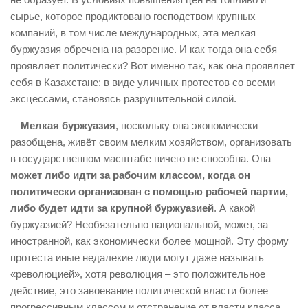
сырье, которое продиктовано господством крупных
компаний, в том числе международных, эта мелкая
буржуазия обречена на разорение. И как тогда она себя
проявляет политически? Вот именно так, как она проявляет
себя в Казахстане: в виде уличных протестов со всеми
эксцессами, становясь разрушительной силой.
Мелкая буржуазия
, поскольку она экономически
разобщена, живёт своим мелким хозяйством, организовать
в государственном масштабе ничего не способна. Она
может либо идти за рабочим классом, когда он
политически организован с помощью рабочей партии,
либо будет идти за крупной буржуазией
. А какой
буржуазией? Необязательно национальной, может, за
иностранной, как экономически более мощной. Эту форму
протеста иные недалекие люди могут даже называть
«революцией», хотя революция – это положительное
действие, это завоевание политической власти более
прогрессивным классом и отстранение от власти класса