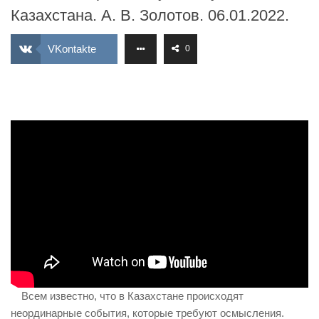
ИЗУЧЕНИЕ ДИАЛЕКТИКИ
Казахстана. А. В. Золотов. 06.01.2022.
ПРОФСОЮЗНАЯ БОРЬБА
VKontakte
0
ФЕДЕРАЦИЯ ПРОФСОЮЗОВ РОССИИ
НАРОДНАЯ ПРАВДА
Всем известно, что в Казахстане происходят
неординарные события, которые требуют осмысления.