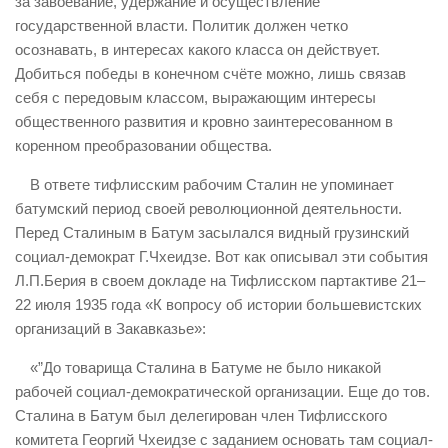
за завоевание, удержание и осуществление
государственной власти. Политик должен четко
осознавать, в интересах какого класса он действует.
Добиться победы в конечном счёте можно, лишь связав
себя с передовым классом, выражающим интересы
общественного развития и кровно заинтересованном в
коренном преобразовании общества.
В ответе тифлисским рабочим Сталин не упоминает
батумский период своей революционной деятельности.
Перед Сталиным в Батум засылался видный грузинский
социал-демократ Г.Чхеидзе. Вот как описывал эти события
Л.П.Берия в своем докладе на Тифлисском партактиве 21–
22 июля 1935 года «К вопросу об истории большевистских
организаций в Закавказье»:
«”До товарища Сталина в Батуме не было никакой
рабочей социал-демократической организации. Еще до тов.
Сталина в Батум был делегирован член Тифлисского
комитета Георгий Чхеидзе с заданием основать там социал-