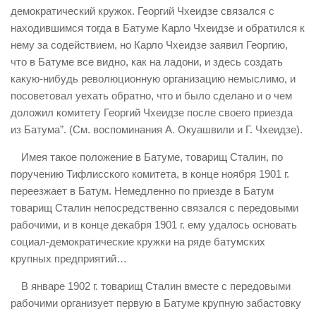
демократический кружок. Георгий Чхеидзе связался с
находившимся тогда в Батуме Карло Чхеидзе и обратился к
нему за содействием, но Карло Чхеидзе заявил Георгию,
что в Батуме все видно, как на ладони, и здесь создать
какую-нибудь революционную организацию немыслимо, и
посоветовал уехать обратно, что и было сделано и о чем
доложил комитету Георгий Чхеидзе после своего приезда
из Батума”. (См. воспоминания А. Окуашвили и Г. Чхеидзе).
Имея такое положение в Батуме, товарищ Сталин, по
поручению Тифлисского комитета, в конце ноября 1901 г.
переезжает в Батум. Немедленно по приезде в Батум
товарищ Сталин непосредственно связался с передовыми
рабочими, и в конце декабря 1901 г. ему удалось основать
социал-демократические кружки на ряде батумских
крупных предприятий…
В январе 1902 г. товарищ Сталин вместе с передовыми
рабочими организует первую в Батуме крупную забастовку