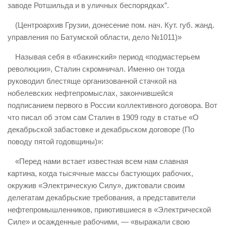
заводе Ротшильда и в уличных беспорядках”.
(Центроархив Грузии, донесение пом. нач. Кут. губ. жанд.
управления по Батумской области, дело №1011)»
Называя себя в «бакинский» период «подмастерьем
революции», Сталин скромничал. Именно он тогда
руководил блестяще организованной стачкой на
нобелевских нефтепромыслах, закончившейся
подписанием первого в России коллективного договора. Вот
что писал об этом сам Сталин в 1909 году в статье «О
декабрьской забастовке и декабрьском договоре (По
поводу пятой годовщины)»:
«Перед нами встает известная всем нам славная
картина, когда тысячные массы бастующих рабочих,
окружив «Электрическую Силу», диктовали своим
делегатам декабрьские требования, а представители
нефтепромышленников, приютившиеся в «Электрической
Силе» и осажденные рабочими, — «выражали свою