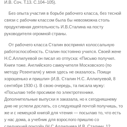
И.В. Соч. Т.13. С.104–105).
Без опыта участия в борьбе рабочего класса, без тесной
связи с рабочим классом была бы невозможна столь
продуктивная деятельность И.В.Сталина на посту
руководителя огромной страны.
От рабочего класса Сталин воспринял колоссальную
работоспособность. Сталин постоянно учился. Своей жене
Н.С.Аллилуевой он писал из отпуска: «Письмо получил.
Книги тоже. Английского самоучителя Московского (по
методу Розенталя) у меня здесь не оказалось. Поищи
хорошенько и пришли» (И.В. Сталин Н.С. Аллилуевой, 8
сентября 1930 г.). В свою очередь, та писала мужу:
«Посылаю тебе просимое по электротехнике.
Дополнительные выпуски я заказала, но к сегодняшнему
дню не успели дослать, со следующей почтой получишь, то
же и с немецкой книгой для чтения — посылаю то, что есть
у нас дома, а учебник для взрослого пришлю со
следующей почтой» (Н.С.Аллилуева И.В. Сталину, 12