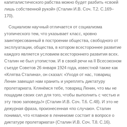
капиталистического рабства можно будет разбить «своей
лишь собственной рукой» (Сталин И.В. Соч. Т.2. С.169–
170).
Социализм научный отличается от социализма
утопического тем, что указывает класс, кровно
заинтересованный в построении общества, свободного от
эксплуатации, общества, в котором всестороннее развитие
каждого является условием всестороннего развития всех.
Сталин не был утопистом. И в своей речи на II Всесоюзном
съезде Советов 26 января 1924 года, известной также как
«Клятва Сталина», он сказал: «Уходя от нас, товарищ
Ленин завещал нам хранить и укреплять диктатуру
пролетариата. Клянёмся тебе, товарищ Ленин, что мы не
пощадим своих сил для того, чтобы выполнить с честью и
эту твою заповедь!» (Сталин И.В. Соч. Т.6. С.48). И это не
дежурная фраза, произнесенная «по случаю». Сталин
понимал, что «главное в ленинизме состоит в вопросе о
диктатуре пролетариата» (Сталин И.В. Соч. Т.8. С.16).