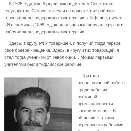
В 1926 году, уже будучи руководителем Советского
ИЗУЧЕНИЕ ДИАЛЕКТИКИ
государства, Сталин, отвечая на приветствие рабочих
ПРОФСОЮЗНАЯ БОРЬБА
главных железнодорожных мастерских в Тифлисе, писал:
«Я вспоминаю 1898 год, когда я впервые получил кружок из
ФЕДЕРАЦИЯ ПРОФСОЮЗОВ РОССИИ
рабочих железнодорожных мастерских…
НАРОДНАЯ ПРАВДА
Здесь, в кругу этих товарищей, я получил тогда первое
своё боевое крещение. Здесь, в кругу этих товарищей, я
стал тогда учеником от революции… Моими первыми
учителями были тифлисские рабочие.
Три года
революционной работы
среди рабочих
нефтяной
промышленности
закалили меня… В
общении с такими
передовыми рабочими