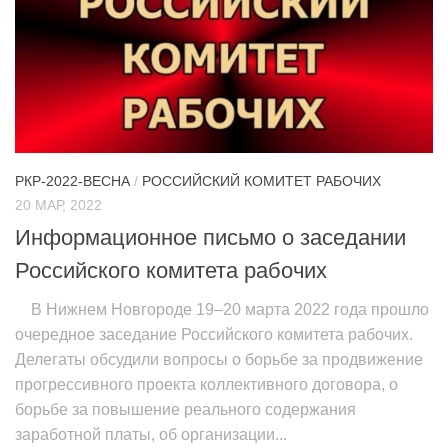
РКР-2022-ВЕСНА
/
РОССИЙСКИЙ КОМИТЕТ РАБОЧИХ
20 МАР, 2022
Информационное письмо о заседании
Российского комитета рабочих
В Нижнем Новгороде 19–20 марта 2022 года прошло
очередное заседание Российского комитета рабочих.
Делегаты обсудили вопросы о борьбе за продвижение
прогрессивного проекта коллективного договора, о
борьбе за повышение реального содержания
заработной платы, об организации...