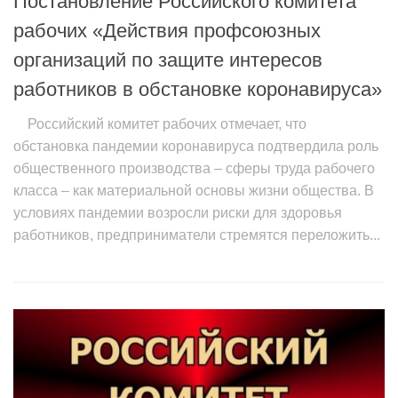
Постановление Российского комитета
рабочих «Действия профсоюзных
организаций по защите интересов
работников в обстановке коронавируса»
Российский комитет рабочих отмечает, что
обстановка пандемии коронавируса подтвердила роль
общественного производства – сферы труда рабочего
класса – как материальной основы жизни общества. В
условиях пандемии возросли риски для здоровья
работников, предприниматели стремятся переложить...