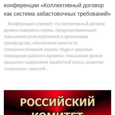
конференции «Коллективный договор
как система забастовочных требований»
Конференция отмечает, что коллективный договор
должен содержать нормы, предусматривающие:
повышение роли работников в организации
производства, обеспечение занятости,
совершенствование охраны труда и здоровья,
сокращение рабочего времени, повышение уровня
реального содержания заработной платы, развитие
социальных гарантий...