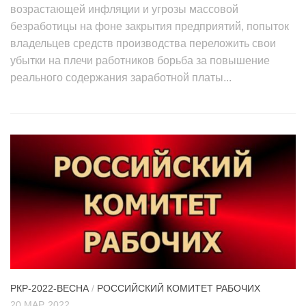
возрастающей инфляции и угрозы массовой
безработицы на фоне закрытия предприятий, попыток
владельцев средств производства переложить свои
убытки на плечи работников борьба за повышение
реального содержания заработной платы...
РКР-2022-ВЕСНА
/
РОССИЙСКИЙ КОМИТЕТ РАБОЧИХ
20 МАР, 2022