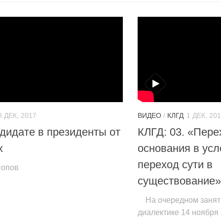
8 ДЕК, 2017
ВИДЕО
/
КЛГД
1 ДЕК, 20
дидате в президенты от
КЛГД: 03. «Пере
х
основания в усл
переход сути в
Попов
существование»
На очередном занят
диалектике 14 ноября 