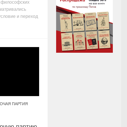
а философских
матривались
условие и переход
ОЧАЯ ПАРТИЯ
бочую партию