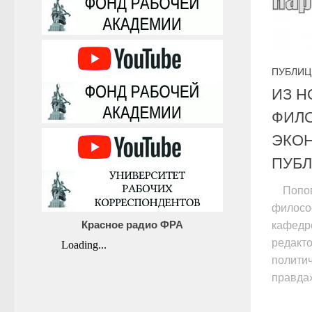
ПУБЛИЦ
ИЗ 
ФИЛ
ЭКО
ПУБ
Попов
филосо
Красное радио ФРА
кафедре
редакт
полити
правда