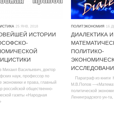
ИСТИКА
25 ЯНВ, 2018
ПОЛИТЭКОНОМИЯ
16 Д
НОВЕЙШЕЙ ИСТОРИИ
ДИАЛЕКТИКА И
ОСОФСКО-
МАТЕМАТИЧЕС
НОМИЧЕСКОЙ
ПОЛИТИКО-
ЛИЦИСТИКИ
ЭКОНОМИЧЕС
ИССЛЕДОВАН
 Михаил Васильевич, доктор
фских наук, профессор по
Параграф из книги 
 экономики и права, главный
М.В.Попов —«Математ
ор российской общественно-
политической экономи
ческой газеты «Народная
Ленинградского ун-та, 
»