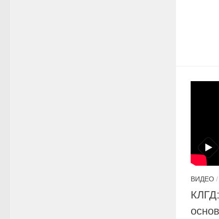
ВИДЕО
КЛГД:
основ