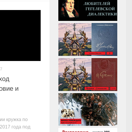
17
ход
овие и
ии кружка по
2017 года под