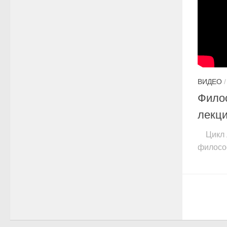
ВИДЕО
Фило
лекци
Цикл 
филосо