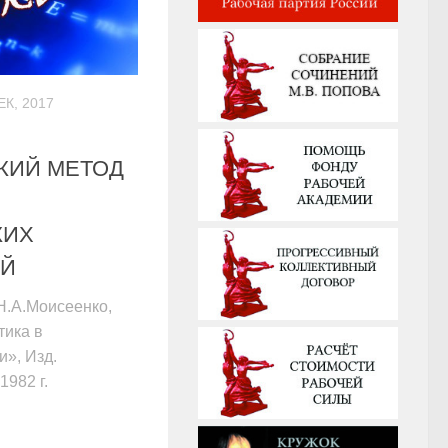
ЕК, 2017
КИЙ МЕТОД
КИХ
ИЙ
Н.А.Моисеенко,
ика в
и», Изд.
1982 г.