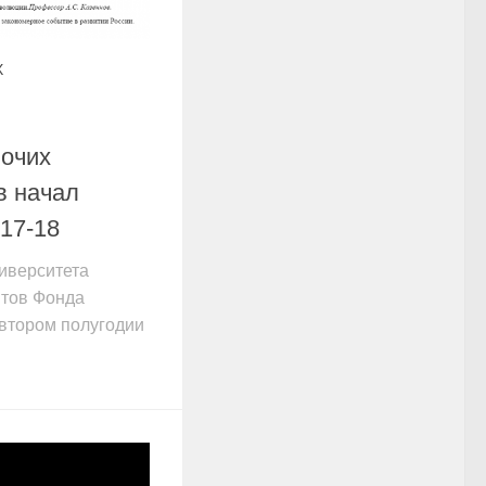
Х
бочих
в начал
 17-18
верситета
нтов Фонда
втором полугодии