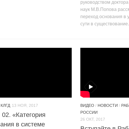
руководством доктор
наук М.В.Попова расс
переход основания в 
сути в существование.
/
КЛГД
13 НОЯ, 2017
ВИДЕО
/
НОВОСТИ
/
РАБ
РОССИИ
 02. «Категория
26 ОКТ, 2017
ания в системе
Вступайте в Ра