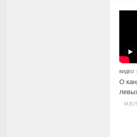
ВИДЕО
О кан
левы
М.В.