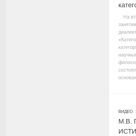
катег
На вт
занятии
диалект
«Катего
катего
научны
филосо
состоял
основан
ВИДЕО
М.В.
ИСТ