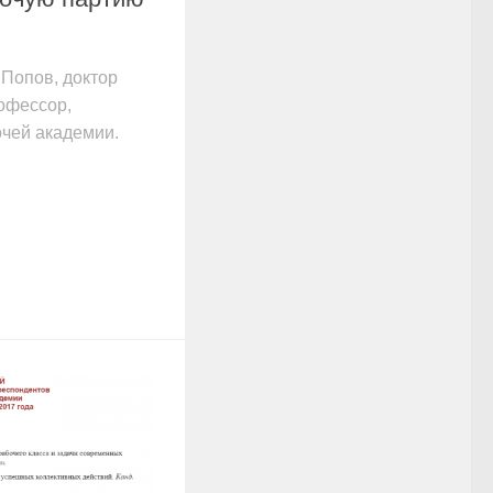
Попов, доктор
офессор,
очей академии.