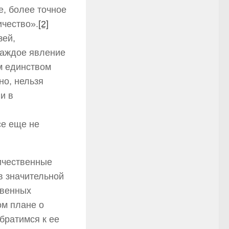
е, более точное
ичество».
[2]
зей,
каждое явление
им единством
но, нельзя
и в
се еще не
личественные
в значительной
твенных
ом плане о
братимся к ее