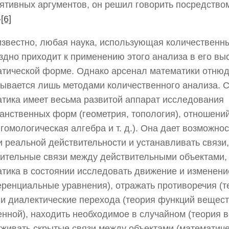
ятивных аргументов, он решил говорить посредством
»
[6]
известно, любая наука, использующая количественн
здно приходит к применению этого анализа в его в
тической форме. Однако арсенал математики отнюд
ывается лишь методами количественного анализа. 
тика имеет весьма развитой аппарат исследования
анственных форм (геометрия, топология), отношений
 гомологическая алгебра и т. д.). Она дает возможнос
 реальной действительности и устанавливать связ
ительные связи между действительными объектами,
тика в состоянии исследовать движение и изменени
енциальные уравнения), отражать противоречия (те
 и диалектические перехода (теория функций вещес
нной), находить необходимое в случайном (теория в
живать скрытые связи между объектами (математич