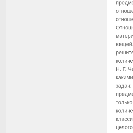
предме
отноше
отнош
Отноше
матери
вещей.
решите
количе
Н. Г. 
какими
задач:
предме
только
количе
класси
целого