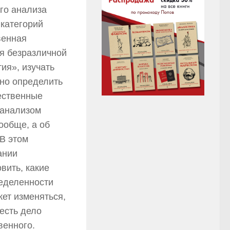
го анализа
 категорий
венная
я безразличной
ия», изучать
жно определить
чественные
 анализом
ообще, а об
 В этом
ании
вить, какие
еделенности
жет изменяться,
есть дело
венного.