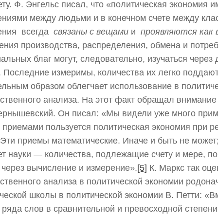
ту. Ф. Энгельс писал, что «политическая экономия 
ниями между людьми и в конечном счете между клас
ения всегда
связаны с вещами
и
проявляются как 
ния производства, распределения, обмена и потре
альных благ могут, следовательно, изучаться через
 Последние измеримы, количества их легко поддаютс
льным образом облегчает использование в политич
ственного анализа. На этот факт обращал внимание
Чернышевский. Он писал: «Мы видели уже много прим
 приемами пользуется политическая экономия при р
 Эти приемы математические. Иначе и быть не может;
т науки — количества, подлежащие счету и мере, 
 через вычисление и измерение».
[5]
К. Маркс так оц
ственного анализа в политической экономии родона
ческой школы в политической экономии В. Петти: «В
 ряда слов в сравнительной и превосходной степен