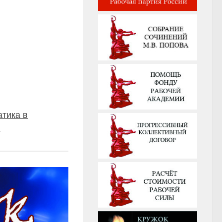
тика в
.