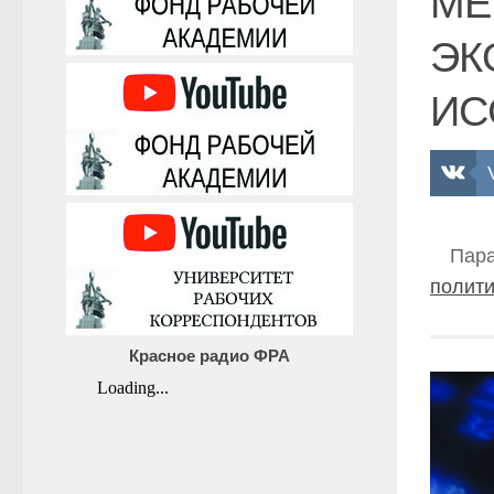
МЕ
ЭК
ИС
Пара
полити
Красное радио ФРА