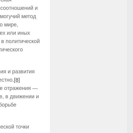
х соотношений и
 могучий метод
о мире,
ех или иных
 в политической
тического
ия и развития
естно,
[8]
ые отражения —
е, в движении и
 борьбе
еской точки