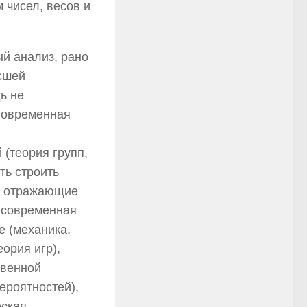
 чисел, весов и
ый анализ, рано
ысшей
ь не
Современная
 (теория групп,
ть строить
и, отражающие
 современная
е (механика,
ория игр),
твенной
ероятностей),
еская