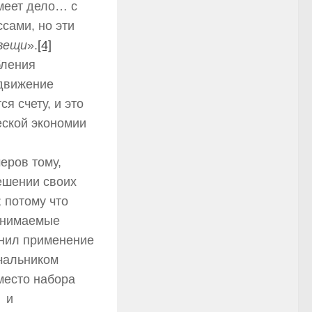
имеет дело… с
сами, но эти
вещи
».
[4]
бления
 движение
я счету, и это
еской экономии
еров тому,
ешении своих
 потому что
понимаемые
енил применение
чальником
место набора
и и