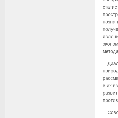
статис
простр
познан
получе
явлени
эконом
метода
Диал
природ
рассма
в их в
развит
против
Сово