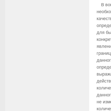
В во
необхо
качест
опреде
для бы
конкре
явлени
границ
данног
опреде
выраж
действ
количе
данног
не изм
количе