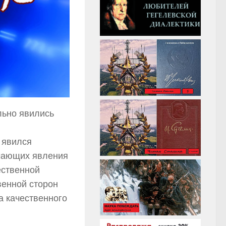
льно явились
 явился
учающих явления
ественной
венной сторон
а качественного