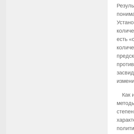
Резуль
понима
Устано
количе
есть «
количе
предск
против
засвид
измени
Как 
методы
степен
характ
полити