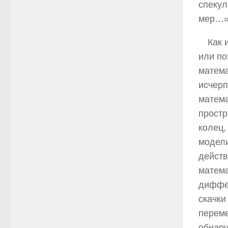
спекул
мер…
Как 
или по
матема
исчерп
матема
простр
колец,
модели
действ
матема
диффер
скачки
переме
обнару