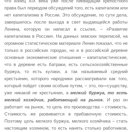
что конец Х
I
Х века уже после ликвидации крепостного
права был периодом обсуждений того, есть капитализм или
нет капитализма в России. Это обсуждение, по сути дела,
завершилось после выхода в свет выдающейся работы
Ленина, которую он написал в ссылке, – «Развитие
капитализма в России». На данных земских переписей, на
огромном статистическом материале Ленин показал, что не
только в российских городах, но и в российской деревне
основные экономические отношения – капиталистические,
что в деревне есть батраки, есть сельскохозяйственные
буржуа, то есть кулаки, а так называемый средний
крестьянин, которого народники рассматривали как того,
который пойдет своим особым путем, – это, по
—
существу,
уже никакой не крестьянин, а
мелкий буржуа, то есть
мелкий хозяйчик, работающий на рынок.
И раз он
работает на рынок, то цель его производства – стоимость.
Стоимость же развивается в прибавочную стоимость.
Поэтому цель мелкого буржуа, мелкого хозяйчика – стать
настоящим хозяином, то есть нанять столько работников,