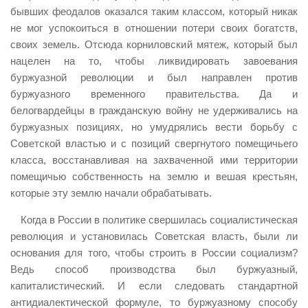
бывших феодалов оказался таким классом, который никак
не мог успокоиться в отношении потери своих богатств,
своих земель. Отсюда корниловский мятеж, который был
нацелен на то, чтобы ликвидировать завоевания
буржуазной революции и был направлен против
буржуазного временного правительства. Да и
белогвардейцы в гражданскую войну не удерживались на
буржуазных позициях, но умудрялись вести борьбу с
Советской властью и с позиций свергнутого помещичьего
класса, восстанавливая на захваченной ими территории
помещичью собственность на землю и вешая крестьян,
которые эту землю начали обрабатывать.
Когда в России в политике свершилась социалистическая
революция и установилась Советская власть, были ли
основания для того, чтобы строить в России социализм?
Ведь способ производства был буржуазный,
капиталистический. И если следовать стандартной
антидиалектической формуле, то буржуазному способу