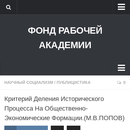
ФОНД РАБОЧЕЙ АКАДЕМИИ
ФОНД РАБОЧЕЙ
РОССИЙСКИЙ СОВЕТ РАБОЧИХ
РАБОЧАЯ ПАРТИЯ РОССИИ
АКАДЕМИИ
РАБОЧЕЕ ТВ
БИБЛИОТЕКА
КРАСНЫЙ УНИВЕРСИТЕТ
НАУЧНЫЙ СОЦИАЛИЗМ
/
ПУБЛИЦИСТИКА
0
ВХОД В СДО
Критерий Деления Исторического
АУДИО
Процесса На Общественно-
УНИВЕРСИТЕТ РАБОЧИХ КОРРЕСПОНДЕНТОВ
Экономические Формации.(М.В.ПОПОВ)
ГЛАВНОЕ В ЛЕНИНИЗМЕ