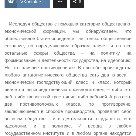
VKontakte
0
ИЗУЧЕНИЕ ДИАЛЕКТИКИ
ПРОФСОЮЗНАЯ БОРЬБА
Исследуя общество с помощью категории общественно-
ФЕДЕРАЦИЯ ПРОФСОЮЗОВ РОССИИ
экономической формации, мы обнаруживаем, что
общественное бытие определяет не только общественное
НАРОДНАЯ ПРАВДА
сознание, но определяющим образом влияет и на все
остальные сферы общества – на политику, на
формирование и деятельность государства, на идеологию.
Но это влияние противоречивое. В способе производства
любого антагонистического общества есть два класса –
экономически господствующий класс и класс, который
является непосредственным производителем, – либо это
раб, либо крепостной крестьянин, либо рабочий. А раз есть
два противоположных класса, то противоречие,
заключающееся в способе производства, проявляет себя
во всем обществе – и в деятельности государства, и в
идеологии, и в политике. И всегда в любом
государственном институте и в любом органе находятся