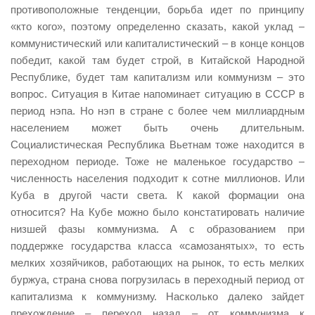
противоположные тенденции, борьба идет по принципу
«кто кого», поэтому определенно сказать, какой уклад –
коммунистический или капиталистический – в конце концов
победит, какой там будет строй, в Китайской Народной
Республике, будет там капитализм или коммунизм – это
вопрос. Ситуация в Китае напоминает ситуацию в СССР в
период нэпа. Но нэп в стране с более чем миллиардным
населением может быть очень длительным.
Социалистическая Республика Вьетнам тоже находится в
переходном периоде. Тоже не маленькое государство –
численность населения подходит к сотне миллионов. Или
Куба в другой части света. К какой формации она
относится? На Кубе можно было констатировать наличие
низшей фазы коммунизма. А с образованием при
поддержке государства класса «самозанятых», то есть
мелких хозяйчиков, работающих на рынок, то есть мелких
буржуа, страна снова погрузилась в переходный период от
капитализма к коммунизму. Насколько далеко зайдет
прехождение – переход назад – от коммунизма к