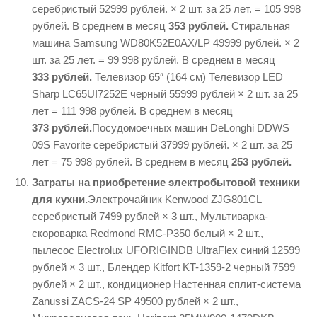
серебристый 52999 рублей. × 2 шт. за 25 лет. = 105 998
рублей. В среднем в месяц
353 рублей.
Стиральная
машина Samsung WD80K52E0AX/LP 49999 рублей. × 2
шт. за 25 лет. = 99 998 рублей. В среднем в месяц
333 рублей.
Телевизор 65″ (164 см) Телевизор LED
Sharp LC65UI7252E черный 55999 рублей × 2 шт. за 25
лет = 111 998 рублей. В среднем в месяц
373 рублей.
Посудомоечных машин DeLonghi DDWS
09S Favorite серебристый 37999 рублей. × 2 шт. за 25
лет = 75 998 рублей. В среднем в месяц
253 рублей.
Затраты на приобретение электробытовой техники
для кухни.
Электрочайник Kenwood ZJG801CL
серебристый 7499 рублей × 3 шт., Мультиварка-
скороварка Redmond RMC-P350 белый × 2 шт.,
пылесос Electrolux UFORIGINDB UltraFlex синий 12599
рублей × 3 шт., Блендер Kitfort KT-1359-2 черный 7599
рублей × 2 шт., кондиционер Настенная сплит-система
Zanussi ZACS-24 SP 49500 рублей × 2 шт.,