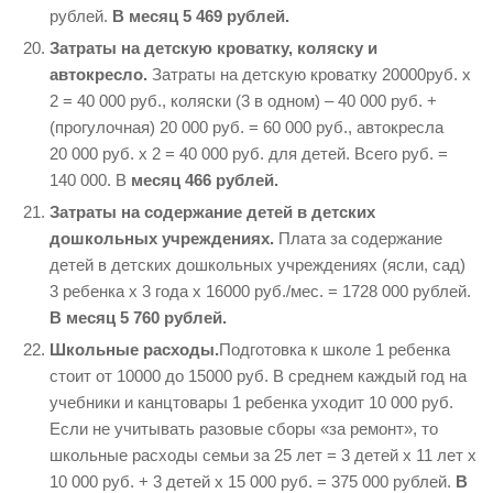
рублей.
В месяц 5 469 рублей.
Затраты на детскую кроватку, коляску и
автокресло.
Затраты на детскую кроватку 20000руб. х
2 = 40
000
руб., коляски (3 в одном) – 40
000
руб. +
(прогулочная) 20
000
руб. = 60
000
руб., автокресла
20
000
руб. х 2 = 40
000
руб. для детей. Всего руб. =
140 000. В
месяц 466 рублей.
Затраты на содержание детей в детских
дошкольных учреждениях.
Плата за содержание
детей в детских дошкольных учреждениях (ясли, сад)
3 ребенка х 3 года х 16000 руб./мес. = 1728 000 рублей.
В месяц 5 760 рублей.
Школьные расходы.
Подготовка к школе 1 ребенка
стоит от 10000 до 15000 руб. В среднем каждый год на
учебники и канцтовары 1 ребенка уходит 10
000 руб.
Если не учитывать разовые сборы «за ремонт», то
школьные расходы семьи за 25 лет = 3 детей х 11 лет х
10
000 руб. + 3 детей х 15
000 руб. = 375 000
рублей.
В