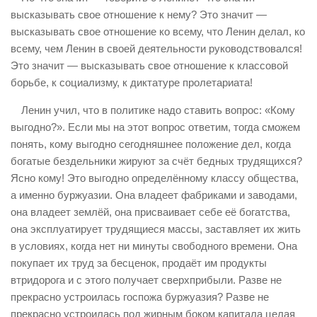
высказывать свое отношение к нему? Это значит —
высказывать свое отношение ко всему, что Ленин делал, ко
всему, чем Ленин в своей деятельности руководствовался!
Это значит — высказывать свое отношение к классовой
борьбе, к социализму, к диктатуре пролетариата!
Ленин учил, что в политике надо ставить вопрос: «Кому
выгодно?». Если мы на этот вопрос ответим, тогда сможем
понять, кому выгодно сегодняшнее положение дел, когда
богатые бездельники жируют за счёт бедных трудящихся?
Ясно кому! Это выгодно определённому классу общества,
а именно буржуазии. Она владеет фабриками и заводами,
она владеет землёй, она присваивает себе её богатства,
она эксплуатирует трудящиеся массы, заставляет их жить
в условиях, когда нет ни минуты свободного времени. Она
покупает их труд за бесценок, продаёт им продукты
втридорога и с этого получает сверхприбыли. Разве не
прекрасно устроилась госпожа буржуазия? Разве не
прекрасно устроилась под жирным боком капитала целая