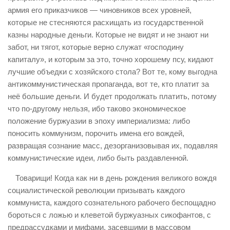
армия его приказчиков — чиновников всех уровней,
которые не стесняются расхищать из государственной
казны народные деньги. Которые не видят и не знают ни
забот, ни тягот, которые верно служат «господину
капиталу», и которым за это, точно хорошему псу, кидают
лучшие объедки с хозяйского стола? Вот те, кому выгодна
антикоммунистическая пропаганда, вот те, кто платит за
неё большие деньги. И будет продолжать платить, потому
что по-другому нельзя, ибо таково экономическое
положение буржуазии в эпоху империализма: либо
поносить коммунизм, порочить имена его вождей,
развращая сознание масс, дезорганизовывая их, подавляя
коммунистические идеи, либо быть раздавленной.
Товарищи! Когда как ни в день рождения великого вождя
социалистической революции призывать каждого
коммуниста, каждого сознательного рабочего беспощадно
бороться с ложью и клеветой буржуазных сикофантов, с
предрассудками и мифами, засевшими в массовом