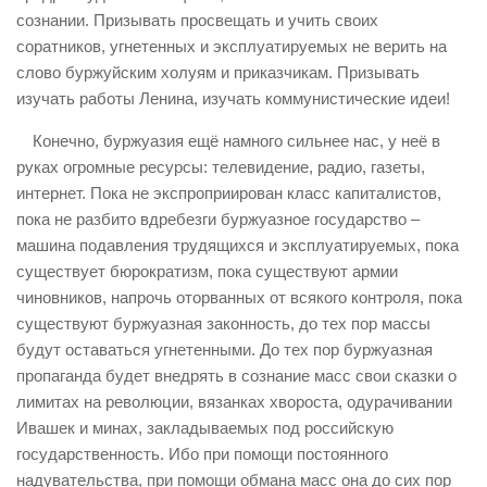
сознании. Призывать просвещать и учить своих
соратников, угнетенных и эксплуатируемых не верить на
слово буржуйским холуям и приказчикам. Призывать
изучать работы Ленина, изучать коммунистические идеи!
Конечно, буржуазия ещё намного сильнее нас, у неё в
руках огромные ресурсы: телевидение, радио, газеты,
интернет. Пока не экспроприирован класс капиталистов,
пока не разбито вдребезги буржуазное государство –
машина подавления трудящихся и эксплуатируемых, пока
существует бюрократизм, пока существуют армии
чиновников, напрочь оторванных от всякого контроля, пока
существуют буржуазная законность, до тех пор массы
будут оставаться угнетенными. До тех пор буржуазная
пропаганда будет внедрять в сознание масс свои сказки о
лимитах на революции, вязанках хвороста, одурачивании
Ивашек и минах, закладываемых под российскую
государственность. Ибо при помощи постоянного
надувательства, при помощи обмана масс она до сих пор