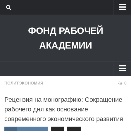
ФОНД РАБОЧЕЙ АКАДЕМИИ
ФОНД РАБОЧЕЙ
РОССИЙСКИЙ СОВЕТ РАБОЧИХ
РАБОЧАЯ ПАРТИЯ РОССИИ
АКАДЕМИИ
РАБОЧЕЕ ТВ
БИБЛИОТЕКА
КРАСНЫЙ УНИВЕРСИТЕТ
ПОЛИТЭКОНОМИЯ
0
ВХОД В СДО
Рецензия на монографию: Сокращение
АУДИО
рабочего дня как основание
УНИВЕРСИТЕТ РАБОЧИХ КОРРЕСПОНДЕНТОВ
современного экономического развития
ГЛАВНОЕ В ЛЕНИНИЗМЕ