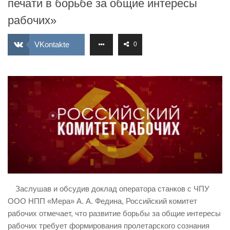
печати в борьбе за общие интересы
ИЗУЧЕНИЕ ДИАЛЕКТИКИ
рабочих»
ПРОФСОЮЗНАЯ БОРЬБА
VKontakte
0
ФЕДЕРАЦИЯ ПРОФСОЮЗОВ РОССИИ
НАРОДНАЯ ПРАВДА
Заслушав и обсудив доклад оператора станков с ЧПУ
ООО НПП «Мера» А. А. Федина, Российский комитет
рабочих отмечает, что развитие борьбы за общие интересы
рабочих требует формирования пролетарского сознания