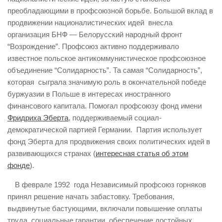
преобладающими в профсоюзной борьбе. Большой вклад в
продвижении националистических идей внесла
организация БНФ — Белорусский народный фронт
“Возрождение”. Профсоюз активно поддерживало
известное польское антикоммунистическое профсоюзное
объединение “Солидарность”. Та самая “Солидарность”,
которая сыграла значимую роль в окончательной победе
буржуазии в Польше в интересах иностранного
финансового капитала. Помогал профсоюзу фонд имени
Фридриха Эберта
, поддерживаемый социал-
демократической партией Германии. Партия использует
фонд Эберта для продвижения своих политических идей в
развивающихся странах (
интересная статья об этом
фонде
).
В феврале 1992 года Независимый профсоюз горняков
принял решение начать забастовку. Требования,
выдвинутые бастующими, включали повышение оплаты
труда, социальные гарантии, обеспечение достойных