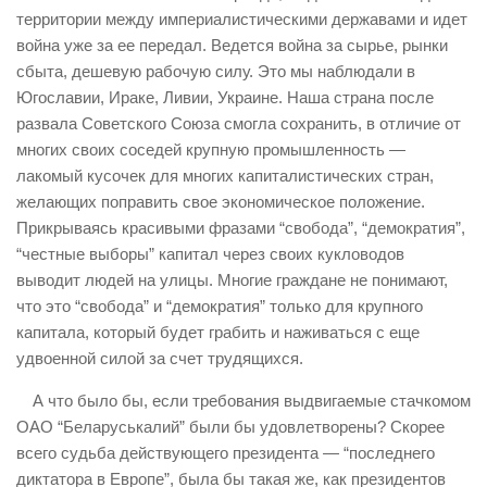
территории между империалистическими державами и идет
война уже за ее передал. Ведется война за сырье, рынки
сбыта, дешевую рабочую силу. Это мы наблюдали в
Югославии, Ираке, Ливии, Украине. Наша страна после
развала Советского Союза смогла сохранить, в отличие от
многих своих соседей крупную промышленность —
лакомый кусочек для многих капиталистических стран,
желающих поправить свое экономическое положение.
Прикрываясь красивыми фразами “свобода”, “демократия”,
“честные выборы” капитал через своих кукловодов
выводит людей на улицы. Многие граждане не понимают,
что это “свобода” и “демократия” только для крупного
капитала, который будет грабить и наживаться с еще
удвоенной силой за счет трудящихся.
А что было бы, если требования выдвигаемые стачкомом
ОАО “Беларуськалий” были бы удовлетворены? Скорее
всего судьба действующего президента — “последнего
диктатора в Европе”, была бы такая же, как президентов