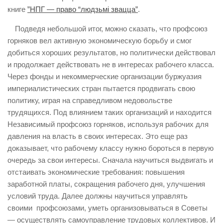
книге
”НПГ — право “людзьмi звацца”
.
Подведя небольшой итог, можно сказать, что профсоюз
горняков вел активную экономическую борьбу и смог
добиться хороших результатов, но политически действовал
и продолжает действовать не в интересах рабочего класса.
Через фонды и некоммерческие организации буржуазия
империалистических стран пытается продвигать свою
политику, играя на справедливом недовольстве
трудящихся. Под влиянием таких организаций и находится
Независимый профсоюз горняков, используя рабочих для
давления на власть в своих интересах. Это еще раз
доказывает, что рабочему классу нужно бороться в первую
очередь за свои интересы. Сначала научиться выдвигать и
отстаивать экономические требования: повышения
заработной платы, сокращения рабочего дня, улучшения
условий труда. Далее должны научиться управлять
своими профсоюзами, уметь организовываться в Советы
— осуществлять самоуправление трудовых коллективов. И