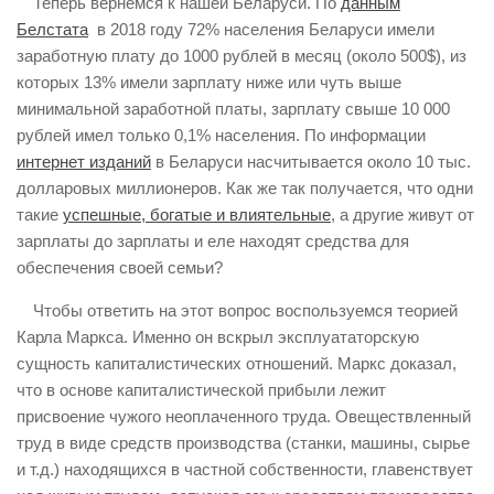
Теперь вернемся к нашей Беларуси. По
данным
Белстата
в 2018 году 72% населения Беларуси имели
заработную плату до 1000 рублей в месяц (около 500$), из
которых 13% имели зарплату ниже или чуть выше
минимальной заработной платы, зарплату свыше 10 000
рублей имел только 0,1% населения. По информации
интернет изданий
в Беларуси насчитывается около 10 тыс.
долларовых миллионеров. Как же так получается, что одни
такие
успешные, богатые и влиятельные
, а другие живут от
зарплаты до зарплаты и еле находят средства для
обеспечения своей семьи?
Чтобы ответить на этот вопрос воспользуемся теорией
Карла Маркса. Именно он вскрыл эксплуататорскую
сущность капиталистических отношений. Маркс доказал,
что в основе капиталистической прибыли лежит
присвоение чужого неоплаченного труда. Овеществленный
труд в виде средств производства (станки, машины, сырье
и т.д.) находящихся в частной собственности, главенствует