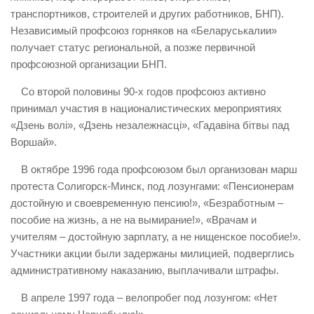
транспортников, строителей и других работников, БНП).
Независимый профсоюз горняков на «Беларуськалии»
получает статус региональной, а позже первичной
профсоюзной организации БНП.
Со второй половины 90-х годов профсоюз активно
принимал участия в националистических мероприятиях
«Дзень волі», «Дзень незалежнасці», «Гадавiна бітвы пад
Воршай».
В октябре 1996 года профсоюзом был организован марш
протеста Солигорск-Минск, под лозунгами: «Пенсионерам
достойную и своевременную пенсию!», «Безработным –
пособие на жизнь, а не на вымирание!», «Врачам и
учителям – достойную зарплату, а не нищенское пособие!».
Участники акции были задержаны милицией, подверглись
административному наказанию, выплачивали штрафы.
В апреле 1997 года – велопробег под лозунгом: «Нет