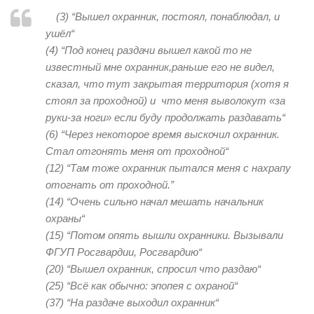
(3) “
Вышел охранник, постоял, понаблюдал, и
ушёл
“
(4) “
Под конец раздачи вышел какой то не
известный мне охранник,раньше его не видел,
сказал, что тут закрытая территория (хотя я
стоял за проходной) и что меня выволокут «за
руки-за ноги» если буду продолжать раздавать
“
(6) “
Через некоторое время выскочил охранник.
Стал отгонять меня от проходной
“
(12) “
Там тоже охранник пытался меня с нахрапу
отогнать от проходной
.”
(14) “
Очень сильно начал мешать начальник
охраны
“
(15) “
Потом опять вышли охранники. Вызывали
ФГУП Росгвардии, Росгвардию
“
(20) “
Вышел охранник, спросил что раздаю
“
(25) “
Всё как обычно: эпопея с охраной
“
(37) “
На раздаче выходил охранник
“