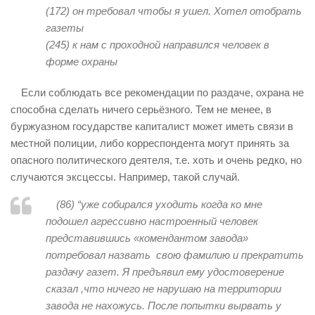
(172)
он требовал чтобы я ушел. Хотел отобрать
газеты
(245)
к нам с проходной направился человек в
форме охраны
Если соблюдать все рекомендации по раздаче, охрана не
способна сделать ничего серьёзного. Тем не менее, в
буржуазном государстве капиталист может иметь связи в
местной полиции, либо корреспондента могут принять за
опасного политического деятеля, т.е. хоть и очень редко, но
случаются эксцессы. Например, такой случай.
(86) “уже собирался уходить когда ко мне
подошел агрессивно настроенный человек
представившись «комендантом завода»
потребовал назвать свою фамилию и прекратить
раздачу газет. Я предъявил ему удостоверение
сказал ,что ничего не нарушаю на территории
завода не нахожусь. После попытки вырвать у