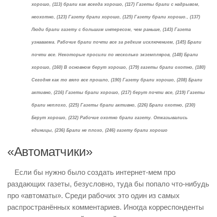
хорошо, (113) брали как всегда хорошо, (117) Газеты брали с надрывом,
неохотно, (123) Газету брали хорошо, (125) Газету брали хорошо., (137)
Люди брали газету с большим интересом, чем раньше, (143) Газета
узнаваема. Рабочие брали почти все за редким исключением, (145) Брали
почти все. Некоторые просили по несколько экземпляров, (148) Брали
хорошо, (160) В основном берут хорошо, (179) газеты брали охотно, (180)
Сегодня как то вяло все прошло, (190) Газету брали хорошо, (208) Брали
активно, (216) Газеты брали хорошо, (217) берут почти все, (219) Газеты
брали неплохо, (225) Газеты брали активно, (226) Брали охотно, (230)
Берут хорошо, (232) Рабочие охотно брали газету. Отказывались
единицы, (236) Брали не плохо, (246) газету брали хорошо
«Автоматчики»
Если бы нужно было создать интернет-мем про
раздающих газеты, безусловно, туда бы попало что-нибудь
про «автоматы». Среди рабочих это один из самых
распространённых комментариев. Иногда корреспонденты