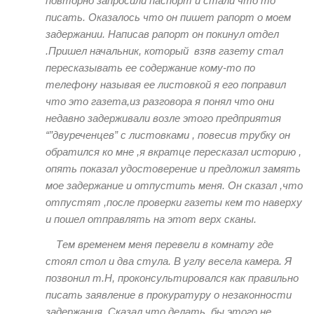
повторно запросили паспорт и стали что то
писать. Оказалось что он пишет рапорт о моем
задержании. Написав рапорт он покинул отдел
.Пришел начальник, который взяв газету стал
пересказывать ее содержание кому-то по
телефону называя ее листовкой я его поправил
что это газета,из разговора я понял что они
недавно задерживали возле этого предприятия
“”двуреченцев” с листовками , повесив трубку он
обратился ко мне ,я​ вкратце пересказал историю ,
опять показал удостоверение и предложил замять
мое задержание и отпустить меня. Он сказал ,что
отпустят ,после проверки газеты кем то наверху
и пошел отправлять на этот верх сканы.
Тем временем меня перевели в​ комнату где
стоял стол и два стула. В углу весела камера. Я
позвонил т.Н, проконсультировался как правильно
писать заявление в прокуратуру о незаконности
задержания. Сказал что делать бы этого не