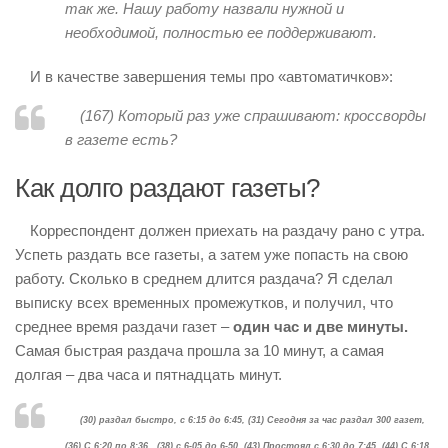
так же. Нашу работу назвали нужной и
необходимой, полностью ее поддерживают.
И в качестве завершения темы про «автоматичков»:
(167)
Который раз уже спрашивают: кроссворды
в газете есть?
Как долго раздают газеты?
Корреспондент должен приехать на раздачу рано с утра.
Успеть раздать все газеты, а затем уже попасть на свою
работу. Сколько в среднем длится раздача? Я сделал
выписку всех временных промежутков, и получил, что
среднее время раздачи газет –
один час и две минуты.
Самая быстрая раздача прошла за 10 минут, а самая
долгая – два часа и пятнадцать минут.
(30) раздал быстро, с 6:15 до 6:45, (31) Сегодня за час раздал 300 газет,
(36) С 6:20 по 8:36., (38) с 6-05 до 6-50, (43) Простоял с 6:30 до 7:45, (44) С 6:18