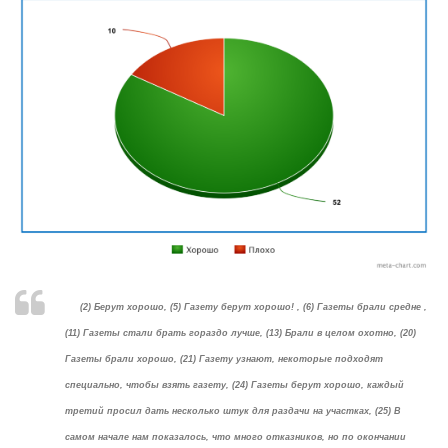
(2) Берут хорошо, (5) Газету берут хорошо! , (6) Газеты брали средне ,
(11) Газеты стали брать гораздо лучше, (13) Брали в целом охотно, (20)
Газеты брали хорошо, (21) Газету узнают, некоторые подходят
специально, чтобы взять газету, (24) Газеты берут хорошо, каждый
третий просил дать несколько штук для раздачи на участках, (25) В
самом начале нам показалось, что много отказников, но по окончании