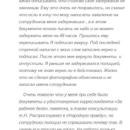
начал дописывать что считаю свое задержание не
законным. Ему это очень не понравилось, он сказал
что если я хочу​ то могу написать заявление на
сотрудников меня задержавших , а в этом
документе ничего писать не надо и он может
задержать меня на 48 часов. Пришлось ему
переписывать Я подписал вверху. Под последней
строчкой написал с моих слов записано верно и
подписал. После этого мне вернули документы и
отпустили. Я раньше не задерживался полицией,
поэтому не знаю верно ли я действовал. Жалко
что не сделал фотографию объяснения и не
записал имена сотрудников.
Очень помогло что у меня при себе были
документы и удостоверение корреспондента «За
рабочее дело», памятка, а также консультации
т.Н. Распространял я «Народную правду», но
сотрудники полиции не спрашивали почему так. В
целом все прошло не плохо. На работу только