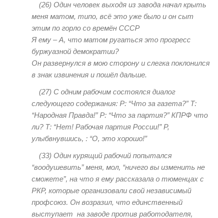
(26
) Один человек выходя из завода начал крыть
меня матом, типо, всё это уже было и он сыт
этим по горло со времён СССР
Я ему – А, что матом ругаться это прогресс
буржуазной демократии?
Он развернулся в мою сторону и слегка поклонился
в знак извинения и пошёл дальше
.
(27)
С одним рабочим состоялся диалог
следующего содержания: Р: “Что за газета?” Т:
“Народная Правда!” Р: “Что за партия?” КПРФ что
ли? Т: “Нет! Рабочая партия России!” Р,
улыбвнувшись, : “О, это хорошо
!”
(33)
Один курящий рабочий попытался
“воодушевить” меня, мол, “ничего вы изменить не
сможете”, на что я ему рассказала о тюменцах с
РКР, которые организовали свой независимый
профсоюз. Он возразил, что единственный
выступает на заводе против работодателя,