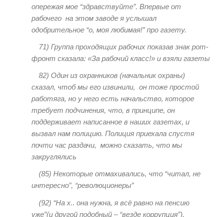
опережая мое “здравствуйте”. Впервые от
рабочего на этом заводе я услышал
одобрительное “о, моя любимая!” про газету.
71)
Группа проходящих рабочих показав знак рот-
фронт сказала: «За рабочий класс!» и взяли газеты
82)
Один из охранников (начальник охраны)
сказал, чтоб мы его извинили, он тоже простой
работяга, но у него есть начальство, которое
требует подчинения, что, в принципе, он
поддерживает написанное в наших газетах, и
вызвал нам полицию. Полиция приехала спустя
почти час раздачи, можно сказать, что мы
закруглялись
(85)
Некоторые отмахивались, что “читал, не
интересно”, “революционеры”
(92) “
На х.. она нужна, я всё равно на пенсию
уже”(и другой подобный – “везде коррупция”).