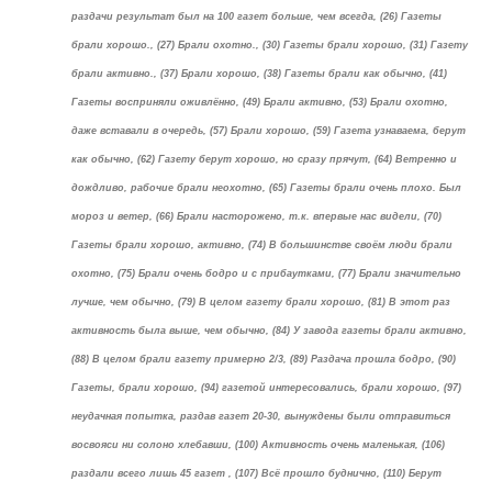
раздачи результат был на 100 газет больше, чем всегда, (26) Газеты
брали хорошо., (27) Брали охотно., (30) Газеты брали хорошо, (31) Газету
брали активно., (37) Брали хорошо, (38) Газеты брали как обычно, (41)
Газеты восприняли оживлённо, (49) Брали активно, (53) Брали охотно,
даже вставали в очередь, (57) Брали хорошо, (59) Газета узнаваема, берут
как обычно, (62) Газету берут хорошо, но сразу прячут, (64) Ветренно и
дождливо, рабочие брали неохотно, (65) Газеты брали очень плохо. Был
мороз и ветер, (66) Брали насторожено, т.к. впервые нас видели, (70)
Газеты брали хорошо, активно, (74) В большинстве своём люди брали
охотно, (75) Брали очень бодро и с прибаутками, (77) Брали значительно
лучше, чем обычно, (79) В целом газету брали хорошо, (81) В этот раз
активность была выше, чем обычно, (84) У завода газеты брали активно,
(88) В целом брали газету примерно 2/3, (89) Раздача прошла бодро, (90)
Газеты, брали хорошо, (94) газетой интересовались, брали хорошо, (97)
неудачная попытка, раздав газет 20-30, вынуждены были отправиться
восвояси ни солоно хлебавши, (100) Активность очень маленькая, (106)
раздали всего лишь 45 газет , (107) Всё прошло буднично, (110) Берут