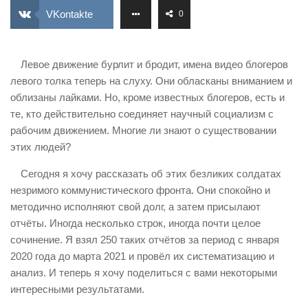
ИЗУЧЕНИЕ ДИАЛЕКТИКИ
VKontakte
0
ПРОФСОЮЗНАЯ БОРЬБА
ФЕДЕРАЦИЯ ПРОФСОЮЗОВ РОССИИ
Левое движение бурлит и бродит, имена видео блогеров
левого толка теперь на слуху. Они обласканы вниманием и
НАРОДНАЯ ПРАВДА
облизаны лайками. Но, кроме известных блогеров, есть и
те, кто действительно соединяет научный социализм с
рабочим движением. Многие ли знают о существовании
этих людей?
Сегодня я хочу рассказать об этих безликих солдатах
незримого коммунистического фронта. Они спокойно и
методично исполняют свой долг, а затем присылают
отчёты. Иногда несколько строк, иногда почти целое
сочинение. Я взял 250 таких отчётов за период с января
2020 года до марта 2021 и провёл их систематизацию и
анализ. И теперь я хочу поделиться с вами некоторыми
интересными результатами.