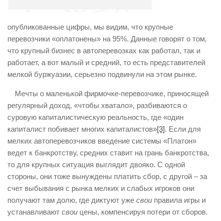
опубликованные цифры, мы видим, что крупные
перевозчики «оплатонены» на 95%. Данные говорят о том,
что крупный бизнес в автоперевозках как работал, так и
работает, а вот малый и средний, то есть представителей
мелкой буржуазии, серьезно подвинули на этом рынке.
Мечты о маленькой фирмочке-перевозчике, приносящей
регулярный доход, «чтобы хватало», разбиваются о
суровую капиталистическую реальность, где «один
капиталист побивает многих капиталистов»
[3]
. Если для
мелких автоперевозчиков введение системы «Платон»
ведет к банкротству, средних ставит на грань банкротства,
то для крупных ситуация выглядит двояко. С одной
стороны, они тоже вынуждены платить сбор, с другой – за
счет выбывания с рынка мелких и слабых игроков они
получают там долю, где диктуют уже
свои
правила игры и
устанавливают
свои
цены, компенсируя потери от сборов.