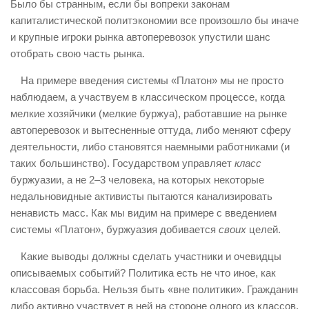
Было бы странным, если бы вопреки законам
капиталистической политэкономии все произошло бы иначе
и крупные игроки рынка автоперевозок упустили шанс
отобрать свою часть рынка.
На примере введения системы «Платон» мы не просто
наблюдаем, а участвуем в классическом процессе, когда
мелкие хозяйчики (мелкие буржуа), работавшие на рынке
автоперевозок и вытесненные оттуда, либо меняют сферу
деятельности, либо становятся наемными работниками (и
таких большинство). Государством управляет
класс
буржуазии, а не 2–3 человека, на которых некоторые
недальновидные активисты пытаются канализировать
ненависть масс. Как мы видим на примере с введением
системы «Платон», буржуазия добивается
своих
целей.
Какие выводы должны сделать участники и очевидцы
описываемых событий? Политика есть не что иное, как
классовая борьба. Нельзя быть «вне политики». Гражданин
либо активно участвует в ней на стороне одного из классов,