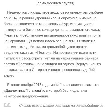
(семь месяцев спустя)
ИЗУЧЕНИЕ ДИАЛЕКТИКИ
Неделю тому назад, перемещаясь на личном автомобиле
ПРОФСОЮЗНАЯ БОРЬБА
по МКАД в ранний утренний час, я обратил внимание на
ФЕДЕРАЦИЯ ПРОФСОЮЗОВ РОССИИ
большое количество многотонных фур, стремящихся
покинуть это бетонное кольцо до начала запретного часа.
НАРОДНАЯ ПРАВДА
Фуры вели себя вполне дисциплинированно, правил почти
не нарушали. Тут вспомнилась осенне-зимняя эпопея с
протестными действиями дальнобойщиков против
введения системы «Платон». На протяжении всего пути
пытался я рассмотреть, нет ли на какой машине баннера
против «Платона», но не увидел ни одного. Вернувшись из
поездки, залез в Интернет и поинтересовался судьбой
акции.
В конце ноября 2015 года мной была написана заметка
«Диалектика “Платона”»
, в которой были сделаны
некоторые предположения.
Скорее всего, такое давление на дальнобойщиков