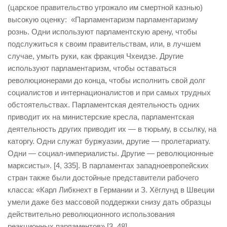
(царское правительство угрожало им смертной казнью)
высокую оценку: «Парламентаризм парламентаризму
рознь. Одни используют парламентскую арену, чтобы
подслужиться к своим правительствам, или, в лучшем
случае, умыть руки, как фракция Чхеидзе. Другие
используют парламентаризм, чтобы оставаться
революционерами до конца, чтобы исполнить свой долг
социалистов и интернационалистов и при самых трудных
обстоятельствах. Парламентская деятельность одних
приводит их на министерские кресла, парламентская
деятельность других приводит их — в тюрьму, в ссылку, на
каторгу. Одни служат буржуазии, другие — пролетариату.
Одни — социал-империалисты. Другие — революционные
марксисты». [4, 335]. В парламентах западноевропейских
стран также были достойные представители рабочего
класса: «Карл Либкнехт в Германии и З. Хёглунд в Швеции
умели даже без массовой поддержки снизу дать образцы
действительно революционного использования
реакционных парламентов» [3, 48].