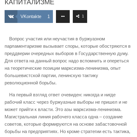
КАПИТАЛИЗМЕ
ИЗУЧЕНИЕ ДИАЛЕКТИКИ
ПРОФСОЮЗНАЯ БОРЬБА
VKontakte
1
1
ФЕДЕРАЦИЯ ПРОФСОЮЗОВ РОССИИ
НАРОДНАЯ ПРАВДА
Вопрос участия или неучастия в буржуазном
парламентаризме вызывает споры, которые обостряются в
преддверии очередных выборов в Государственную думу.
Для ответа на данный вопрос надо вспомнить и опереться
на теоретические позиции марксизма-ленинизма, опыт
большевистской партии, ленинскую тактику
революционной борьбы.
На первый взгляд ответ очевиден: никогда и нигде
рабочий класс через буржуазные выборы не пришел и не
может прийти к власти. Это азы марксизма-ленинизма.
Магистральная линия рабочего класса одна – создание
советов, которые формируются на основе забастовочной
борьбы на предприятиях. Но кроме стратегии есть тактика,