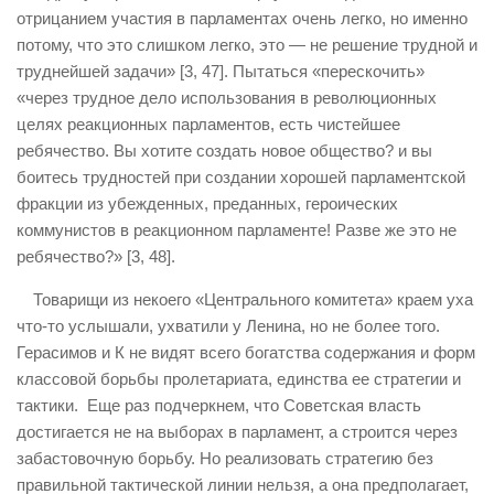
отрицанием участия в парламентах очень легко, но именно
потому, что это слишком легко, это — не решение трудной и
труднейшей задачи» [3, 47]. Пытаться «перескочить»
«через трудное дело использования в революционных
целях реакционных парламентов, есть чистейшее
ребячество. Вы хотите создать новое общество? и вы
боитесь трудностей при создании хорошей парламентской
фракции из убежденных, преданных, героических
коммунистов в реакционном парламенте! Разве же это не
ребячество?» [3, 48].
Товарищи из некоего «Центрального комитета» краем уха
что-то услышали, ухватили у Ленина, но не более того.
Герасимов и К не видят всего богатства содержания и форм
классовой борьбы пролетариата, единства ее стратегии и
тактики. Еще раз подчеркнем, что Советская власть
достигается не на выборах в парламент, а строится через
забастовочную борьбу. Но реализовать стратегию без
правильной тактической линии нельзя, а она предполагает,