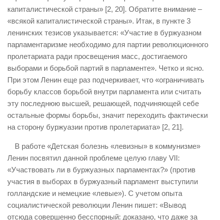
капиталистической страны» [2, 20]. Обратите внимание –
«всякой капиталистической страны». Итак, в пункте 3
ленинских тезисов указывается: «Участие в буржуазном
парламентаризме необходимо для партии революционного
пролетариата ради просвещения масс, достигаемого
выборами и борьбой партий в парламенте». Четко и ясно.
При этом Ленин еще раз подчеркивает, что «ограничивать
борьбу классов борьбой внутри парламента или считать
эту последнюю высшей, решающей, подчиняющей себе
остальные формы борьбы, значит переходить фактически
на сторону буржуазии против пролетариата» [2, 21].
В работе «Детская болезнь «левизны» в коммунизме»
Ленин посвятил данной проблеме целую главу VII:
«Участвовать ли в буржуазных парламентах?» (против
участия в выборах в буржуазный парламент выступили
голландские и немецкие «левые»). С учетом опыта
социалистической революции Ленин пишет: «Вывод
отсюда совершенно бесспорный: доказано, что даже за