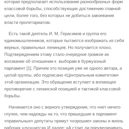
которая предполагает использование
разнообразных
форм
классовой борьбы, способствующих достижению главной
цели, более того, без которых не добиться завоевания
власти пролетариатом.
Есть такой деятель И. М. Герасимов и группа его
единомышленников, которые пытаются изображать из себя
верных, правильных ленинцев. Но получается плохо.
Подтверждением этому стало очередное громкое их
воззвание об отношении к выборам в буржуазный
парламент [1]. Причем это позиция уже не одного автора, а
целой группы, ибо подписано «Центральным комитетом»
этой организации. Это обращение вступает в вопиющее
противоречие с ленинской позицией и тактикой классовой
борьбы.
Начинается оно с верного утверждения, что «нет ничего
глупее, чем надежды на то, что пришедшие в парламент
«правильные» депутаты примут «хорошие» законы и жизнь
рабочих улучшится» И далее: «А стоит ли преувеличивать