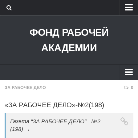
ФОНД РАБОЧЕЙ АКАДЕМИИ
ФОНД РАБОЧЕЙ
РОССИЙСКИЙ СОВЕТ РАБОЧИХ
РАБОЧАЯ ПАРТИЯ РОССИИ
АКАДЕМИИ
РАБОЧЕЕ ТВ
БИБЛИОТЕКА
КРАСНЫЙ УНИВЕРСИТЕТ
ЗА РАБОЧЕЕ ДЕЛО
0
ВХОД В СДО
«ЗА РАБОЧЕЕ ДЕЛО»-№2(198)
АУДИО
УНИВЕРСИТЕТ РАБОЧИХ КОРРЕСПОНДЕНТОВ
Газета "ЗА РАБОЧЕЕ ДЕЛО" - №2
(198) →
ГЛАВНОЕ В ЛЕНИНИЗМЕ