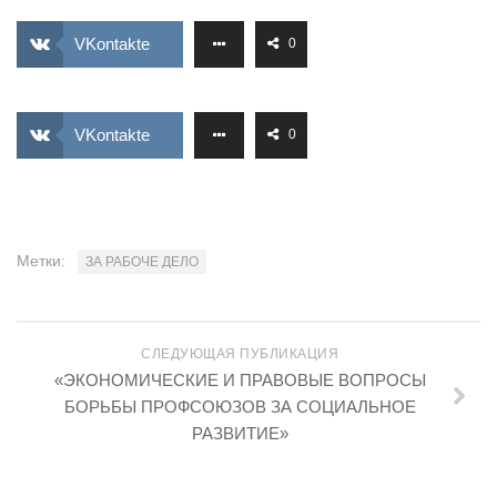
ИЗУЧЕНИЕ ДИАЛЕКТИКИ
VKontakte
0
ПРОФСОЮЗНАЯ БОРЬБА
ФЕДЕРАЦИЯ ПРОФСОЮЗОВ РОССИИ
VKontakte
0
НАРОДНАЯ ПРАВДА
Метки:
ЗА РАБОЧЕ ДЕЛО
СЛЕДУЮЩАЯ ПУБЛИКАЦИЯ
«ЭКОНОМИЧЕСКИЕ И ПРАВОВЫЕ ВОПРОСЫ
БОРЬБЫ ПРОФСОЮЗОВ ЗА СОЦИАЛЬНОЕ
РАЗВИТИЕ»