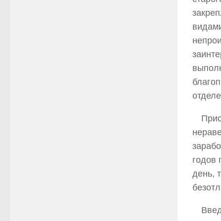
закреп
видами
непрои
заинте
выпол
благоп
отделе
Прио
нераве
зарабо
годов 
день, 
безотл
Введ