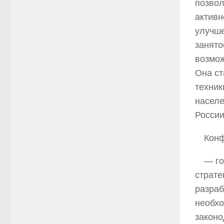
позвол
активн
улучше
занято
возмож
Она ст
техник
населе
России
Конф
— го
страте
разраб
необхо
законо