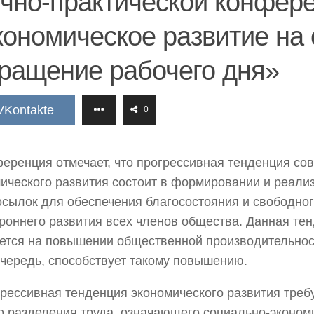
чно-практической конфер
ономическое развитие на 
ращение рабочего дня»
VKontakte
0
еренция отмечает, что прогрессивная тенденция со
ического развития состоит в формировании и реали
сылок для обеспечения благосостояния и свободно
роннего развития всех членов общества. Данная те
ется на повышении общественной производительност
чередь, способствует такому повышению.
рессивная тенденция экономического развития треб
о разделения труда, означающего социально-эконом