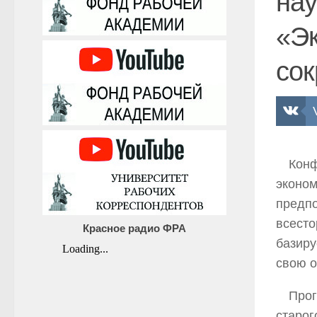
нау
«Эк
сок
Конф
эконом
предпо
всесто
Красное радио ФРА
базиру
свою о
Прог
старог