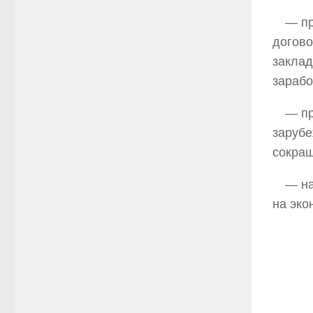
— пр
догово
заклад
зарабо
— пр
зарубе
сокращ
— на
на эко