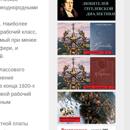
 неоднородными
. Наиболее
рабочий класс,
мый при менее
фере, и
й.
лассового
жения
а конца 1920-х
овой рабочий
жным
отной платы