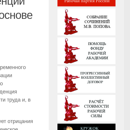
енции
основе
временного
зации
го
нденция
и труда и, в
ует отрицания
ическое