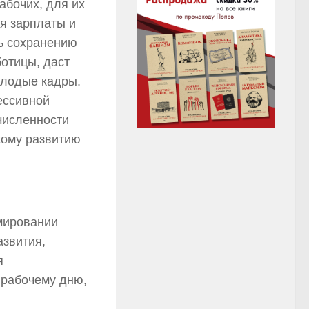
абочих, для их
я зарплаты и
ть сохранению
отицы, даст
олодые кадры.
ессивной
 численности
кому развитию
мировании
азвития,
я
 рабочему дню,