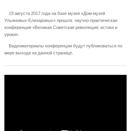
ИЗУЧЕНИЕ ДИАЛЕКТИКИ
19 августа 2017 года на базе музея «Дом-музей
ПРОФСОЮЗНАЯ БОРЬБА
Ульяновых-Елизаровых» прошла научно-практическая
ФЕДЕРАЦИЯ ПРОФСОЮЗОВ РОССИИ
конференция «Великая Советская революция: истоки и
уроки».
НАРОДНАЯ ПРАВДА
Видеоматериалы конференции будут публиковаться по
мере выхода на данной странице.