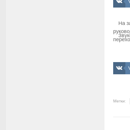
На з
руково
Звук
перехо
Метки: