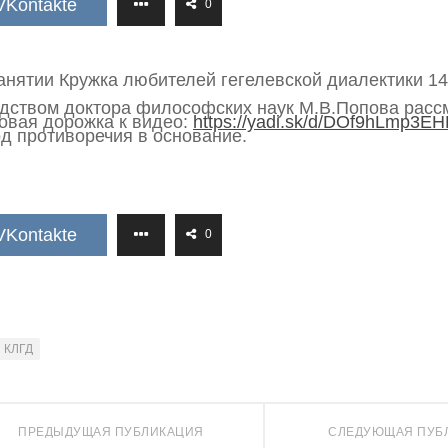
VKontakte
0
анятии Кружка любителей гегелевской диалектики 14
дством доктора философских наук М.В.Попова расс
овая дорожка к видео:
https://yadi.sk/d/DOf9hLmp3E
д противоречия в основание.
VKontakte
0
КЛГД
ПРЕДЫДУЩАЯ ПУБЛИКАЦИЯ
СЛЕДУЮЩАЯ ПУБ