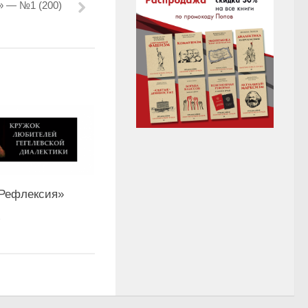
 — №1 (200)
«Рефлексия»
6